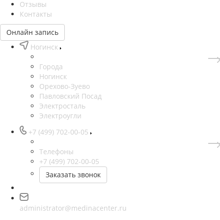
Отзывы
Контакты
Онлайн запись
Ногинск
Города
Ногинск
Орехово-Зуево
Павловский Посад
Электросталь
Электроугли
+7 (499) 702-00-05
Телефоны
+7 (499) 702-00-05
Заказать звонок
administrator@medinacenter.ru