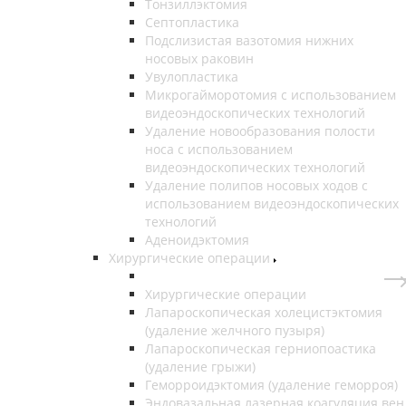
Тонзиллэктомия
Септопластика
Подслизистая вазотомия нижних
носовых раковин
Увулопластика
Микрогайморотомия с использованием
видеоэндоскопических технологий
Удаление новообразования полости
носа с использованием
видеоэндоскопических технологий
Удаление полипов носовых ходов с
использованием видеоэндоскопических
технологий
Аденоидэктомия
Хирургические операции
Хирургические операции
Лапароскопическая холецистэктомия
(удаление желчного пузыря)
Лапароскопическая герниопоастика
(удаление грыжи)
Геморроидэктомия (удаление геморроя)
Эндовазальная лазерная коагуляция вен