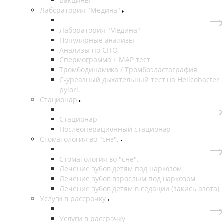
Вакцины
Лаборатория "Медина"
Лаборатория "Медина"
Популярные анализы
Анализы по CITO
Спермограмма + МАР тест
Тромбодинамика / Тромбоэластография
С-уреазный дыхательный тест на Helicobacter
pylori.
Стационар
Стационар
Послеоперационный стационар
Стоматология во "сне".
Стоматология во "сне".
Лечение зубов детям под наркозом
Лечение зубов взрослым под наркозом
Лечение зубов детям в седации (закись азота)
Услуги в рассрочку
Услуги в рассрочку