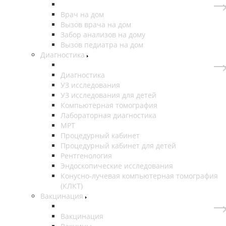
Врач на дом
Вызов врача на дом
Забор анализов на дому
Вызов педиатра на дом
Диагностика
Диагностика
УЗ исследования
УЗ исследования для детей
Компьютерная томография
Лабораторная диагностика
МРТ
Процедурный кабинет
Процедурный кабинет для детей
Рентгенология
Эндоскопические исследования
Конусно-лучевая компьютерная томография
(КЛКТ)
Вакцинация
Вакцинация