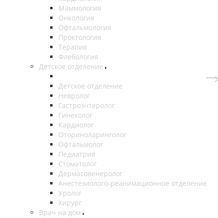
Маммология
Онкология
Офтальмология
Проктология
Терапия
Флебология
Детское отделение
Детское отделение
Невролог
Гастроэнтеролог
Гинеколог
Кардиолог
Оториноларинголог
Офтальмолог
Педиатрия
Стоматолог
Дерматовенеролог
Анестезиолого-реанимационное отделение
Уролог
Хирург
Врач на дом