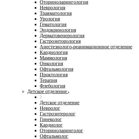
Оториноларингология
Неврология
Травматология
Урология
Гематология
Эндокринология
Дерматовенерология
Гастроэнторология
Анестезиолого-реанимационное отделение
Кардиология
Маммология
Онкология
Офтальмология
Проктология
Терапия
Флебология
Детское отделение
Детское отделение
Невролог
Гастроэнтеролог
Гинеколог
Кардиолог
Оториноларинголог
Офтальмолог