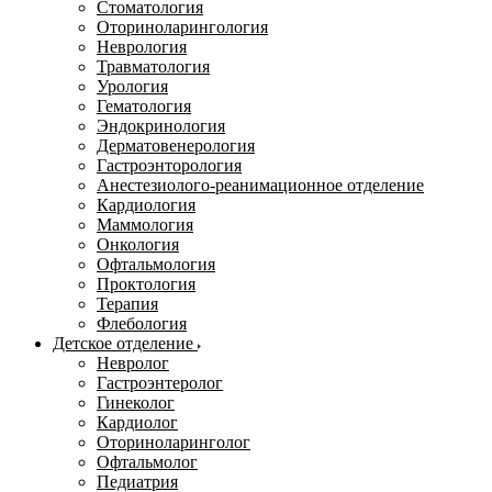
Стоматология
Оториноларингология
Неврология
Травматология
Урология
Гематология
Эндокринология
Дерматовенерология
Гастроэнторология
Анестезиолого-реанимационное отделение
Кардиология
Маммология
Онкология
Офтальмология
Проктология
Терапия
Флебология
Детское отделение
Невролог
Гастроэнтеролог
Гинеколог
Кардиолог
Оториноларинголог
Офтальмолог
Педиатрия