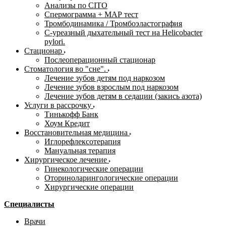
Анализы по CITO
Спермограмма + МАР тест
Тромбодинамика / Тромбоэластография
С-уреазный дыхательный тест на Helicobacter
pylori.
Стационар
Послеоперационный стационар
Стоматология во "сне".
Лечение зубов детям под наркозом
Лечение зубов взрослым под наркозом
Лечение зубов детям в седации (закись азота)
Услуги в рассрочку
Тинькофф Банк
Хоум Кредит
Восстановительная медицина
Иглорефлексотерапия
Мануальная терапия
Хирургическое лечение
Гинекологические операции
Оториноларингологические операции
Хирургические операции
Специалисты
Врачи