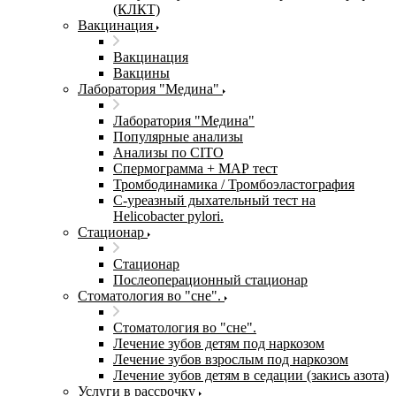
(КЛКТ)
Вакцинация
Вакцинация
Вакцины
Лаборатория "Медина"
Лаборатория "Медина"
Популярные анализы
Анализы по CITO
Спермограмма + МАР тест
Тромбодинамика / Тромбоэластография
С-уреазный дыхательный тест на
Helicobacter pylori.
Стационар
Стационар
Послеоперационный стационар
Стоматология во "сне".
Стоматология во "сне".
Лечение зубов детям под наркозом
Лечение зубов взрослым под наркозом
Лечение зубов детям в седации (закись азота)
Услуги в рассрочку