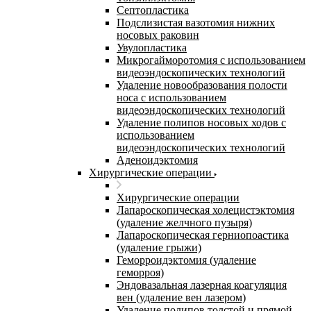
Септопластика
Подслизистая вазотомия нижних
носовых раковин
Увулопластика
Микрогайморотомия с использованием
видеоэндоскопических технологий
Удаление новообразования полости
носа с использованием
видеоэндоскопических технологий
Удаление полипов носовых ходов с
использованием
видеоэндоскопических технологий
Аденоидэктомия
Хирургические операции
Хирургические операции
Лапароскопическая холецистэктомия
(удаление желчного пузыря)
Лапароскопическая герниопоастика
(удаление грыжи)
Геморроидэктомия (удаление
геморроя)
Эндовазальная лазерная коагуляция
вен (удаление вен лазером)
Удаление полипов толстой и прямой