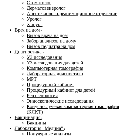
Стоматолог
Дерматовенеролог
Анестезиолого-реанимационное отделение
Уролог
Хирург
Врач на дом
Вызов врача на дом
Забор анализов на дому
Вызов педиатра на дом
Диагностика
УЗ исследования
УЗ исследования для детей
Компьютерная томография
Лабораторная диагностика
МРТ
Процедурный кабинет
Процедурный кабинет для детей
Рентгенология
Эндоскопические исследования
Конусно-лучевая компьютерная томография
(КЛКТ)
Вакцинация
Вакцины
Лаборатория "Медина"
Популярные анализы