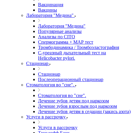
Вакцинация
Вакцины
Лаборатория "Медина"
Лаборатория "Медина"
Популярные анализы
Анализы по CITO
Спермограмма + МАР тест
Тромбодинамика / Тромбоэластография
С-уреазный дыхательный тест на
Helicobacter pylori.
Стационар
Стационар
Послеоперационный стационар
Стоматология во "сне".
Стоматология во "сне".
Лечение зубов детям под наркозом
Лечение зубов взрослым под наркозом
Лечение зубов детям в седации (закись азота)
Услуги в рассрочку
Услуги в рассрочку
Тинькофф Банк