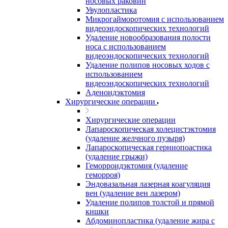
носовых раковин
Увулопластика
Микрогайморотомия с использованием
видеоэндоскопических технологий
Удаление новообразования полости
носа с использованием
видеоэндоскопических технологий
Удаление полипов носовых ходов с
использованием
видеоэндоскопических технологий
Аденоидэктомия
Хирургические операции
Хирургические операции
Лапароскопическая холецистэктомия
(удаление желчного пузыря)
Лапароскопическая герниопоастика
(удаление грыжи)
Геморроидэктомия (удаление
геморроя)
Эндовазальная лазерная коагуляция
вен (удаление вен лазером)
Удаление полипов толстой и прямой
кишки
Абдоминопластика (удаление жира с