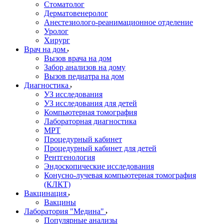
Стоматолог
Дерматовенеролог
Анестезиолого-реанимационное отделение
Уролог
Хирург
Врач на дом
Вызов врача на дом
Забор анализов на дому
Вызов педиатра на дом
Диагностика
УЗ исследования
УЗ исследования для детей
Компьютерная томография
Лабораторная диагностика
МРТ
Процедурный кабинет
Процедурный кабинет для детей
Рентгенология
Эндоскопические исследования
Конусно-лучевая компьютерная томография
(КЛКТ)
Вакцинация
Вакцины
Лаборатория "Медина"
Популярные анализы