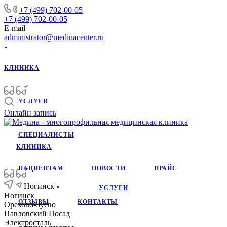
+7 (499) 702-00-05
+7 (499) 702-00-05
E-mail
administrator@medinacenter.ru
КЛИНИКА
УСЛУГИ
Онлайн запись
СПЕЦИАЛИСТЫ
КЛИНИКА
ПАЦИЕНТАМ
НОВОСТИ
ПРАЙС
Ногинск
УСЛУГИ
Ногинск
ОТЗЫВЫ
КОНТАКТЫ
Орехово-Зуево
Павловский Посад
Электросталь