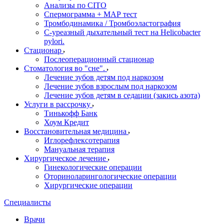
Анализы по CITO
Спермограмма + МАР тест
Тромбодинамика / Тромбоэластография
С-уреазный дыхательный тест на Helicobacter
pylori.
Стационар
Послеоперационный стационар
Стоматология во "сне".
Лечение зубов детям под наркозом
Лечение зубов взрослым под наркозом
Лечение зубов детям в седации (закись азота)
Услуги в рассрочку
Тинькофф Банк
Хоум Кредит
Восстановительная медицина
Иглорефлексотерапия
Мануальная терапия
Хирургическое лечение
Гинекологические операции
Оториноларингологические операции
Хирургические операции
Специалисты
Врачи