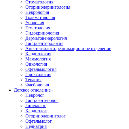
Стоматология
Оториноларингология
Неврология
Травматология
Урология
Гематология
Эндокринология
Дерматовенерология
Гастроэнторология
Анестезиолого-реанимационное отделение
Кардиология
Маммология
Онкология
Офтальмология
Проктология
Терапия
Флебология
Детское отделение
Невролог
Гастроэнтеролог
Гинеколог
Кардиолог
Оториноларинголог
Офтальмолог
Педиатрия