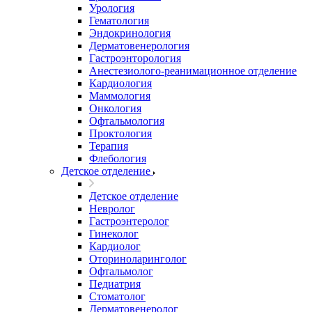
Урология
Гематология
Эндокринология
Дерматовенерология
Гастроэнторология
Анестезиолого-реанимационное отделение
Кардиология
Маммология
Онкология
Офтальмология
Проктология
Терапия
Флебология
Детское отделение
Детское отделение
Невролог
Гастроэнтеролог
Гинеколог
Кардиолог
Оториноларинголог
Офтальмолог
Педиатрия
Стоматолог
Дерматовенеролог