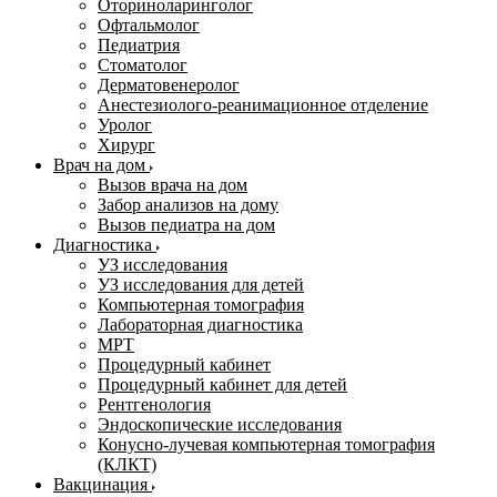
Оториноларинголог
Офтальмолог
Педиатрия
Стоматолог
Дерматовенеролог
Анестезиолого-реанимационное отделение
Уролог
Хирург
Врач на дом
Вызов врача на дом
Забор анализов на дому
Вызов педиатра на дом
Диагностика
УЗ исследования
УЗ исследования для детей
Компьютерная томография
Лабораторная диагностика
МРТ
Процедурный кабинет
Процедурный кабинет для детей
Рентгенология
Эндоскопические исследования
Конусно-лучевая компьютерная томография
(КЛКТ)
Вакцинация