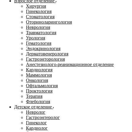
Взрослое отделение
Хирургия
Гинекология
Стоматология
Оториноларингология
Неврология
Травматология
Урология
Гематология
Эндокринология
Дерматовенерология
Гастроэнторология
Анестезиолого-реанимационное отделение
Кардиология
Маммология
Онкология
Офтальмология
Проктология
Терапия
Флебология
Детское отделение
Невролог
Гастроэнтеролог
Гинеколог
Кардиолог