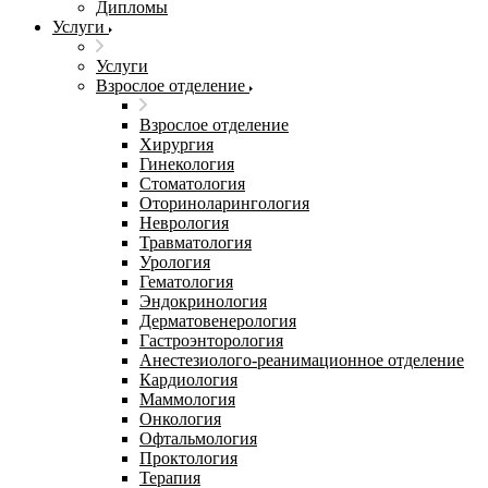
Дипломы
Услуги
Услуги
Взрослое отделение
Взрослое отделение
Хирургия
Гинекология
Стоматология
Оториноларингология
Неврология
Травматология
Урология
Гематология
Эндокринология
Дерматовенерология
Гастроэнторология
Анестезиолого-реанимационное отделение
Кардиология
Маммология
Онкология
Офтальмология
Проктология
Терапия