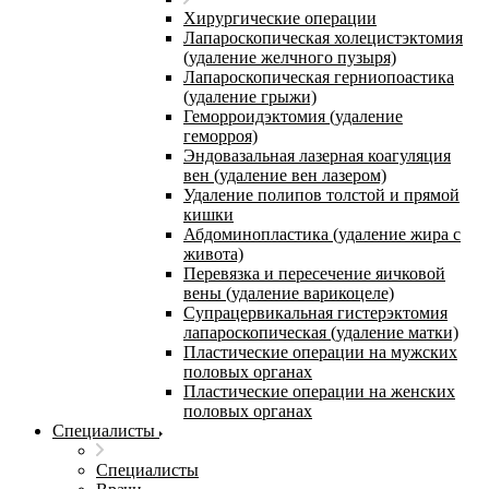
Хирургические операции
Лапароскопическая холецистэктомия
(удаление желчного пузыря)
Лапароскопическая герниопоастика
(удаление грыжи)
Геморроидэктомия (удаление
геморроя)
Эндовазальная лазерная коагуляция
вен (удаление вен лазером)
Удаление полипов толстой и прямой
кишки
Абдоминопластика (удаление жира с
живота)
Перевязка и пересечение яичковой
вены (удаление варикоцеле)
Супрацервикальная гистерэктомия
лапароскопическая (удаление матки)
Пластические операции на мужских
половых органах
Пластические операции на женских
половых органах
Специалисты
Специалисты