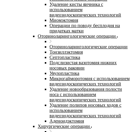
Удаление кисты яичника с
использованием
видеоэндоскопических технологий
Миомэктомия
Операции по поводу бесплодия на
придатках матки
Оториноларингологические операции
Оториноларингологические операции
Тонзиллэктомия
Септопластика
Подслизистая вазотомия нижних
носовых раковин
Увулопластика
Микрогайморотомия с использованием
видеоэндоскопических технологий
Удаление новообразования полости
носа с использованием
видеоэндоскопических технологий
Удаление полипов носовых ходов с
использованием
видеоэндоскопических технологий
Аденоидэктомия
Хирургические операции