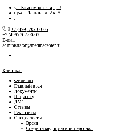
ул. Комсомольская, д. 3
пр-кт. Ленина, д. 2 к. 5
...
+7 (499) 702-00-05
+7 (499) 702-00-05
E-mail
administrator@medinacenter.ru
Клиника
Филиалы
Главный врач
Документы
Пациенту
ДМС
Отзывы
Реквизиты
Специалисты
Врачи
Средний медицинский персонал