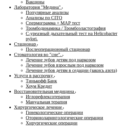
Вакцины
Лаборатория "Медина"
Популярные анализы
Анализы по CITO
Спермограмма + МАР тест
Тромбодинамика / Тромбоэластография
С-уреазный дыхательный тест на Helicobacter
pylori.
Стационар
Послеоперационный стационар
Стоматология во "сне".
Лечение зубов детям под наркозом
Лечение зубов взрослым под наркозом
Лечение зубов детям в седации (закись азота)
Услуги в рассрочку
Тинькофф Банк
Хоум Кредит
Восстановительная медицина
Иглорефлексотерапия
Мануальная терапия
Хирургическое лечение
Гинекологические операции
Оториноларингологические операции
Хирургические операции