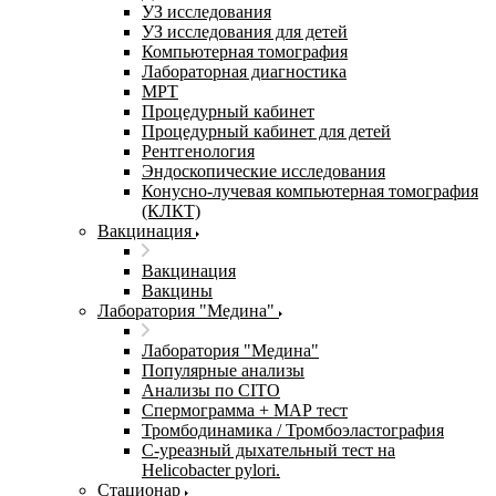
УЗ исследования
УЗ исследования для детей
Компьютерная томография
Лабораторная диагностика
МРТ
Процедурный кабинет
Процедурный кабинет для детей
Рентгенология
Эндоскопические исследования
Конусно-лучевая компьютерная томография
(КЛКТ)
Вакцинация
Вакцинация
Вакцины
Лаборатория "Медина"
Лаборатория "Медина"
Популярные анализы
Анализы по CITO
Спермограмма + МАР тест
Тромбодинамика / Тромбоэластография
С-уреазный дыхательный тест на
Helicobacter pylori.
Стационар