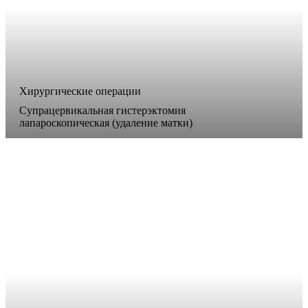
Хирургические операции
Супрацервикальная гистерэктомия
лапароскопическая (удаление матки)