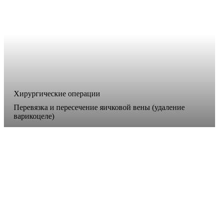
Хирургические операции
Перевязка и пересечение яичковой вены (удаление
варикоцеле)