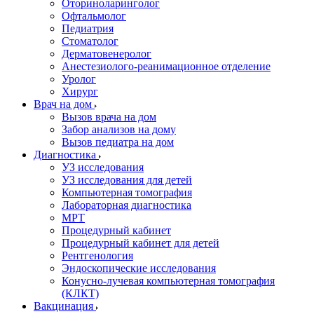
Оториноларинголог
Офтальмолог
Педиатрия
Стоматолог
Дерматовенеролог
Анестезиолого-реанимационное отделение
Уролог
Хирург
Врач на дом
Вызов врача на дом
Забор анализов на дому
Вызов педиатра на дом
Диагностика
УЗ исследования
УЗ исследования для детей
Компьютерная томография
Лабораторная диагностика
МРТ
Процедурный кабинет
Процедурный кабинет для детей
Рентгенология
Эндоскопические исследования
Конусно-лучевая компьютерная томография
(КЛКТ)
Вакцинация