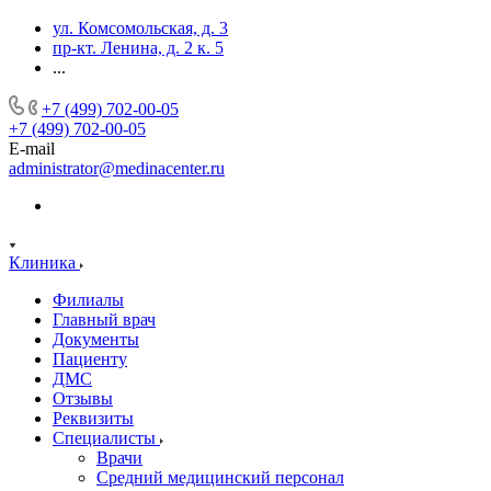
ул. Комсомольская, д. 3
пр-кт. Ленина, д. 2 к. 5
...
+7 (499) 702-00-05
+7 (499) 702-00-05
E-mail
administrator@medinacenter.ru
Клиника
Филиалы
Главный врач
Документы
Пациенту
ДМС
Отзывы
Реквизиты
Специалисты
Врачи
Средний медицинский персонал