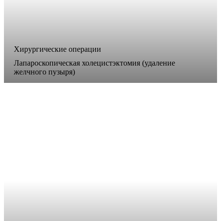
Хирургические операции
Лапароскопическая холецистэктомия (удаление
желчного пузыря)