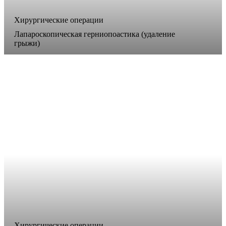
Хирургические операции
Лапароскопическая герниопоастика (удаление
грыжи)
Хирургические операции