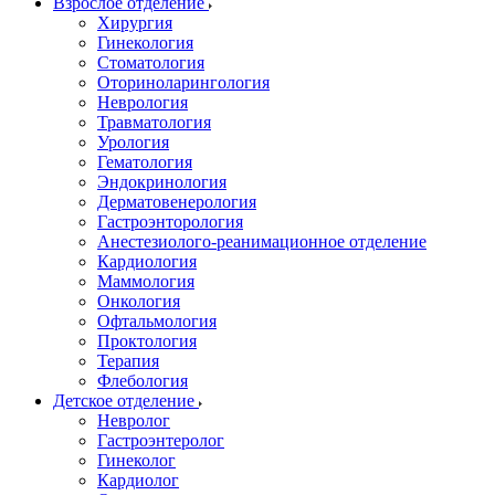
Взрослое отделение
Хирургия
Гинекология
Стоматология
Оториноларингология
Неврология
Травматология
Урология
Гематология
Эндокринология
Дерматовенерология
Гастроэнторология
Анестезиолого-реанимационное отделение
Кардиология
Маммология
Онкология
Офтальмология
Проктология
Терапия
Флебология
Детское отделение
Невролог
Гастроэнтеролог
Гинеколог
Кардиолог