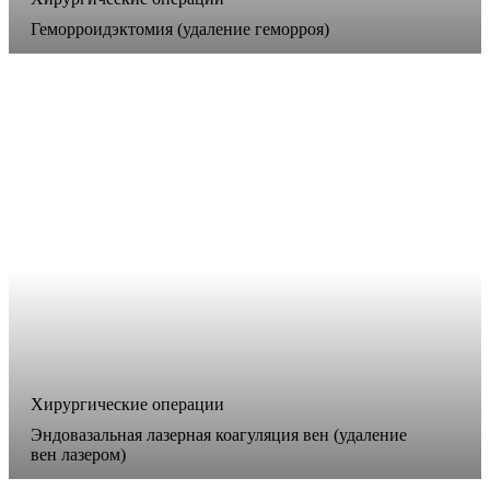
Геморроидэктомия (удаление геморроя)
Хирургические операции
Эндовазальная лазерная коагуляция вен (удаление
вен лазером)