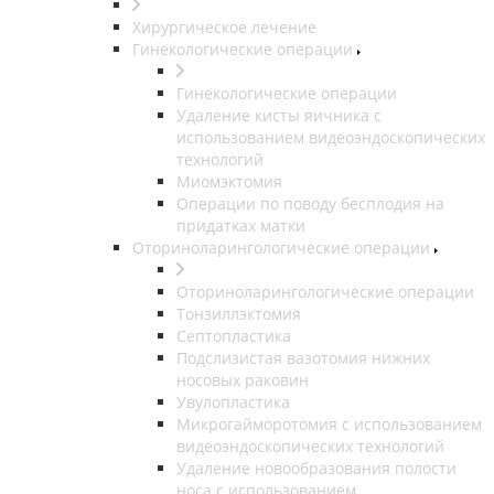
Хирургическое лечение
Гинекологические операции
Гинекологические операции
Удаление кисты яичника с
использованием видеоэндоскопических
технологий
Миомэктомия
Операции по поводу бесплодия на
придатках матки
Оториноларингологические операции
Оториноларингологические операции
Тонзиллэктомия
Септопластика
Подслизистая вазотомия нижних
носовых раковин
Увулопластика
Микрогайморотомия с использованием
видеоэндоскопических технологий
Удаление новообразования полости
носа с использованием