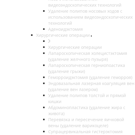
видеоэндоскопических технологий
Удаление полипов носовых ходов с
использованием видеоэндоскопических
технологий
Аденоидэктомия
Хирургические операции
Хирургические операции
Лапароскопическая холецистэктомия
(удаление желчного пузыря)
Лапароскопическая герниопоастика
(удаление грыжи)
Геморроидэктомия (удаление геморроя)
Эндовазальная лазерная коагуляция вен
(удаление вен лазером)
Удаление полипов толстой и прямой
кишки
Абдоминопластика (удаление жира с
живота)
Перевязка и пересечение яичковой
вены (удаление варикоцеле)
Супрацервикальная гистерэктомия