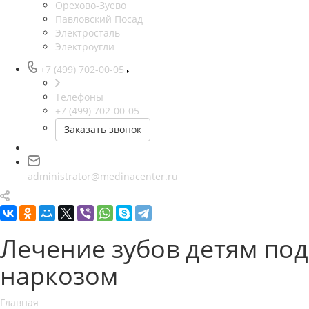
Орехово-Зуево
Павловский Посад
Электросталь
Электроугли
+7 (499) 702-00-05
Телефоны
+7 (499) 702-00-05
Заказать звонок
administrator@medinacenter.ru
Лечение зубов детям под
наркозом
Главная