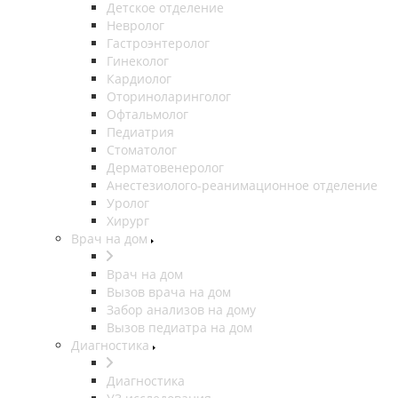
Детское отделение
Невролог
Гастроэнтеролог
Гинеколог
Кардиолог
Оториноларинголог
Офтальмолог
Педиатрия
Стоматолог
Дерматовенеролог
Анестезиолого-реанимационное отделение
Уролог
Хирург
Врач на дом
Врач на дом
Вызов врача на дом
Забор анализов на дому
Вызов педиатра на дом
Диагностика
Диагностика