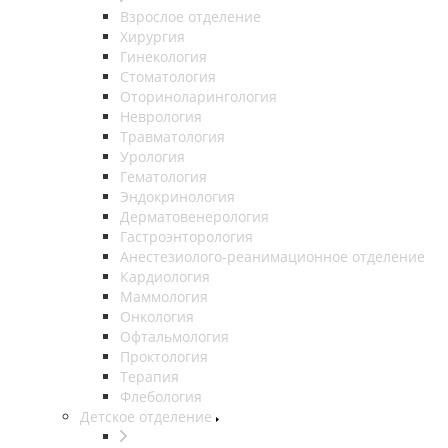
Взрослое отделение
Хирургия
Гинекология
Стоматология
Оториноларингология
Неврология
Травматология
Урология
Гематология
Эндокринология
Дерматовенерология
Гастроэнторология
Анестезиолого-реанимационное отделение
Кардиология
Маммология
Онкология
Офтальмология
Проктология
Терапия
Флебология
Детское отделение