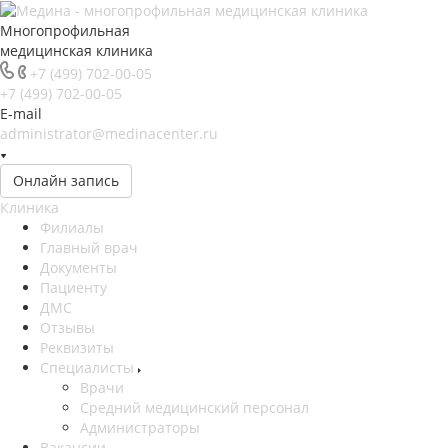
Многопрофильная
медицинская клиника
+7 (499) 702-00-05
+7 (499) 702-00-05
E-mail
administrator@medinacenter.ru
Онлайн запись
Клиника
Филиалы
Главный врач
Документы
Пациенту
ДМС
Отзывы
Реквизиты
Специалисты
Врачи
Средний медицинский персонал
Администраторы
Вакансии