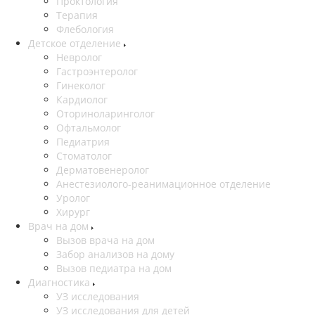
Проктология
Терапия
Флебология
Детское отделение
Невролог
Гастроэнтеролог
Гинеколог
Кардиолог
Оториноларинголог
Офтальмолог
Педиатрия
Стоматолог
Дерматовенеролог
Анестезиолого-реанимационное отделение
Уролог
Хирург
Врач на дом
Вызов врача на дом
Забор анализов на дому
Вызов педиатра на дом
Диагностика
УЗ исследования
УЗ исследования для детей