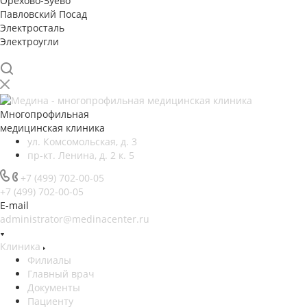
Орехово-Зуево
Павловский Посад
Электросталь
Электроугли
Многопрофильная
медицинская клиника
ул. Комсомольская, д. 3
пр-кт. Ленина, д. 2 к. 5
+7 (499) 702-00-05
+7 (499) 702-00-05
E-mail
administrator@medinacenter.ru
Клиника
Филиалы
Главный врач
Документы
Пациенту