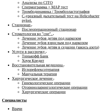
Анализы по CITO
Спермограмма + МАР тест
Тромбодинамика / Тромбоэластография
С-уреазный дыхательный тест на Helicobacter
pylori.
Стационар
Послеоперационный стационар
Стоматология во "сне".
Лечение зубов детям под наркозом
Лечение зубов взрослым под наркозом
Лечение зубов детям в седации (закись азота)
Услуги в рассрочку
Тинькофф Банк
Хоум Кредит
Восстановительная медицина
Иглорефлексотерапия
Мануальная терапия
Хирургическое лечение
Гинекологические операции
Оториноларингологические операции
Хирургические операции
Специалисты
Врачи