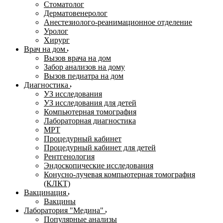
Стоматолог
Дерматовенеролог
Анестезиолого-реанимационное отделение
Уролог
Хирург
Врач на дом
Вызов врача на дом
Забор анализов на дому
Вызов педиатра на дом
Диагностика
УЗ исследования
УЗ исследования для детей
Компьютерная томография
Лабораторная диагностика
МРТ
Процедурный кабинет
Процедурный кабинет для детей
Рентгенология
Эндоскопические исследования
Конусно-лучевая компьютерная томография
(КЛКТ)
Вакцинация
Вакцины
Лаборатория "Медина"
Популярные анализы