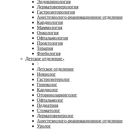
Эндокринология
Дерматовенерология
Гастроэнторология
Анестезиолого-реанимационное отделение
Кардиология
Маммология
Онкология
Офтальмология
Проктология
Терапия
Флебология
Детское отделение
Детское отделение
Невролог
Гастроэнтеролог
Гинеколог
Кардиолог
Оториноларинголог
Офтальмолог
Педиатрия
Стоматолог
Дерматовенеролог
Анестезиолого-реанимационное отделение
Уролог