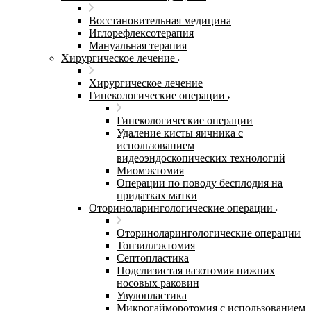
Восстановительная медицина
Иглорефлексотерапия
Мануальная терапия
Хирургическое лечение
Хирургическое лечение
Гинекологические операции
Гинекологические операции
Удаление кисты яичника с
использованием
видеоэндоскопических технологий
Миомэктомия
Операции по поводу бесплодия на
придатках матки
Оториноларингологические операции
Оториноларингологические операции
Тонзиллэктомия
Септопластика
Подслизистая вазотомия нижних
носовых раковин
Увулопластика
Микрогайморотомия с использованием