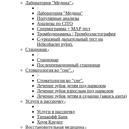
Лаборатория "Медина"
Лаборатория "Медина"
Популярные анализы
Анализы по CITO
Спермограмма + МАР тест
Тромбодинамика / Тромбоэластография
С-уреазный дыхательный тест на
Helicobacter pylori.
Стационар
Стационар
Послеоперационный стационар
Стоматология во "сне".
Стоматология во "сне".
Лечение зубов детям под наркозом
Лечение зубов взрослым под наркозом
Лечение зубов детям в седации (закись азота)
Услуги в рассрочку
Услуги в рассрочку
Тинькофф Банк
Хоум Кредит
Восстановительная медицина