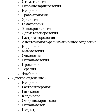
Стоматология
Оториноларингология
Неврология
Травматология
Урология
Гематология
Эндокринология
Дерматовенерология
Гастроэнторология
Анестезиолого-реанимационное отделение
Кардиология
Маммология
Онкология
Офтальмология
Проктология
Терапия
Флебология
Детское отделение
Невролог
Гастроэнтеролог
Гинеколог
Кардиолог
Оториноларинголог
Офтальмолог
Педиатрия