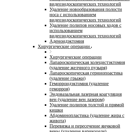
видеоэндоскопических технологий
Удаление новообразования полости
носа с использованием
видеоэндоскопических технологий
Удаление полипов носовых ходов с
использованием
видеоэндоскопических технологий
Аденоидэктомия
Хирургические операции
Хирургические операции
Лапароскопическая холецистэктомия
(удаление желчного пузыря)
Лапароскопическая герниопоастика
(удаление грыжи)
Геморроидэктомия (удаление
геморроя)
Эндовазальная лазерная коагуляция
вен (удаление вен лазером)
Удаление полипов толстой и прямой
кишки
Абдоминопластика (удаление жира с
живота)
Перевязка и пересечение яичковой
вены (удаление варикоцеле)