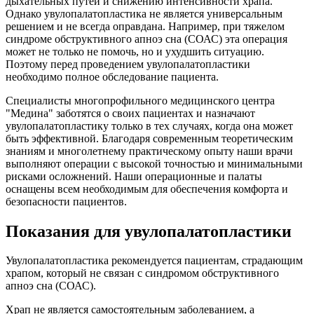
дыхательных путей и снижению интенсивности храпа.
Однако увулопалатопластика не является универсальным
решением и не всегда оправдана. Например, при тяжелом
синдроме обструктивного апноэ сна (СОАС) эта операция
может не только не помочь, но и ухудшить ситуацию.
Поэтому перед проведением увулопалатопластики
необходимо полное обследование пациента.
Специалисты многопрофильного медицинского центра
"Медина" заботятся о своих пациентах и назначают
увулопалатопластику только в тех случаях, когда она может
быть эффективной. Благодаря современным теоретическим
знаниям и многолетнему практическому опыту наши врачи
выполняют операции с высокой точностью и минимальными
рисками осложнений. Наши операционные и палаты
оснащены всем необходимым для обеспечения комфорта и
безопасности пациентов.
Показания для увулопалатопластики
Увулопалатопластика рекомендуется пациентам, страдающим
храпом, который не связан с синдромом обструктивного
апноэ сна (СОАС).
Храп не является самостоятельным заболеванием, а