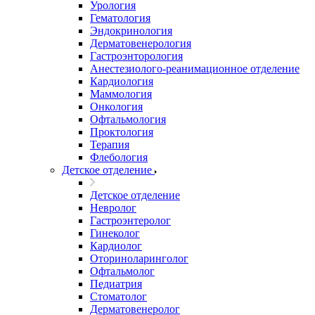
Урология
Гематология
Эндокринология
Дерматовенерология
Гастроэнторология
Анестезиолого-реанимационное отделение
Кардиология
Маммология
Онкология
Офтальмология
Проктология
Терапия
Флебология
Детское отделение
Детское отделение
Невролог
Гастроэнтеролог
Гинеколог
Кардиолог
Оториноларинголог
Офтальмолог
Педиатрия
Стоматолог
Дерматовенеролог