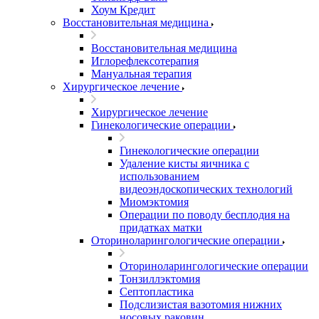
Хоум Кредит
Восстановительная медицина
Восстановительная медицина
Иглорефлексотерапия
Мануальная терапия
Хирургическое лечение
Хирургическое лечение
Гинекологические операции
Гинекологические операции
Удаление кисты яичника с
использованием
видеоэндоскопических технологий
Миомэктомия
Операции по поводу бесплодия на
придатках матки
Оториноларингологические операции
Оториноларингологические операции
Тонзиллэктомия
Септопластика
Подслизистая вазотомия нижних
носовых раковин