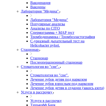
Вакцинация
Вакцины
Лаборатория "Медина"
Лаборатория "Медина"
Популярные анализы
Анализы по CITO
Спермограмма + МАР тест
Тромбодинамика / Тромбоэластография
С-уреазный дыхательный тест на
Helicobacter pylori.
Стационар
Стационар
Послеоперационный стационар
Стоматология во "сне".
Стоматология во "сне".
Лечение зубов детям под наркозом
Лечение зубов взрослым под наркозом
Лечение зубов детям в седации (закись азота)
Услуги в рассрочку
Услуги в рассрочку
Тинькофф Банк