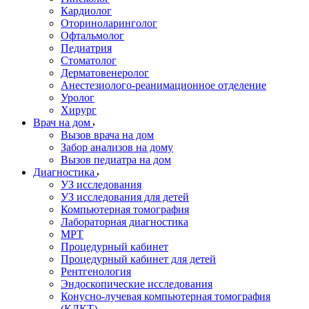
Кардиолог
Оториноларинголог
Офтальмолог
Педиатрия
Стоматолог
Дерматовенеролог
Анестезиолого-реанимационное отделение
Уролог
Хирург
Врач на дом
Вызов врача на дом
Забор анализов на дому
Вызов педиатра на дом
Диагностика
УЗ исследования
УЗ исследования для детей
Компьютерная томография
Лабораторная диагностика
МРТ
Процедурный кабинет
Процедурный кабинет для детей
Рентгенология
Эндоскопические исследования
Конусно-лучевая компьютерная томография
(КЛКТ)