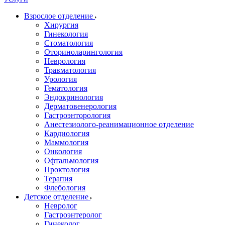
Взрослое отделение
Хирургия
Гинекология
Стоматология
Оториноларингология
Неврология
Травматология
Урология
Гематология
Эндокринология
Дерматовенерология
Гастроэнторология
Анестезиолого-реанимационное отделение
Кардиология
Маммология
Онкология
Офтальмология
Проктология
Терапия
Флебология
Детское отделение
Невролог
Гастроэнтеролог
Гинеколог