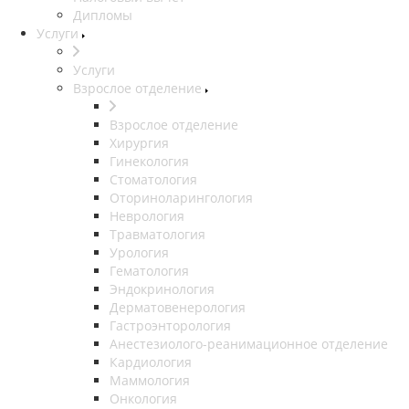
Дипломы
Услуги
Услуги
Взрослое отделение
Взрослое отделение
Хирургия
Гинекология
Стоматология
Оториноларингология
Неврология
Травматология
Урология
Гематология
Эндокринология
Дерматовенерология
Гастроэнторология
Анестезиолого-реанимационное отделение
Кардиология
Маммология
Онкология