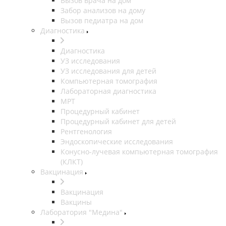
Вызов врача на дом
Забор анализов на дому
Вызов педиатра на дом
Диагностика
Диагностика
УЗ исследования
УЗ исследования для детей
Компьютерная томография
Лабораторная диагностика
МРТ
Процедурный кабинет
Процедурный кабинет для детей
Рентгенология
Эндоскопические исследования
Конусно-лучевая компьютерная томография
(КЛКТ)
Вакцинация
Вакцинация
Вакцины
Лаборатория "Медина"