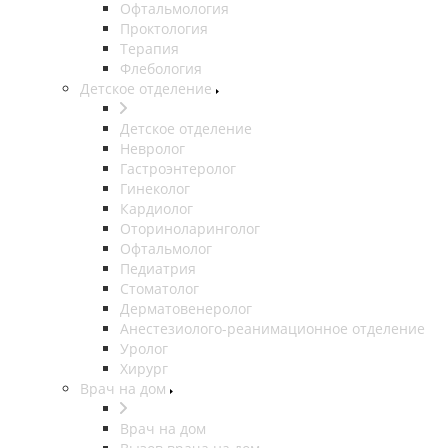
Офтальмология
Проктология
Терапия
Флебология
Детское отделение
Детское отделение
Невролог
Гастроэнтеролог
Гинеколог
Кардиолог
Оториноларинголог
Офтальмолог
Педиатрия
Стоматолог
Дерматовенеролог
Анестезиолого-реанимационное отделение
Уролог
Хирург
Врач на дом
Врач на дом