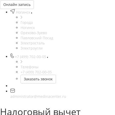
Онлайн запись
Ногинск
Города
Ногинск
Орехово-Зуево
Павловский Посад
Электросталь
Электроугли
+7 (499) 702-00-05
Телефоны
+7 (499) 702-00-05
Заказать звонок
administrator@medinacenter.ru
Налоговый вычет