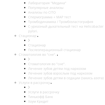
Лаборатория "Медина"
Популярные анализы
Анализы по CITO
Спермограмма + МАР тест
Тромбодинамика / Тромбоэластография
С-уреазный дыхательный тест на Helicobacter
pylori.
Стационар
Стационар
Послеоперационный стационар
Стоматология во "сне".
Стоматология во "сне".
Лечение зубов детям под наркозом
Лечение зубов взрослым под наркозом
Лечение зубов детям в седации (закись азота)
Услуги в рассрочку
Услуги в рассрочку
Тинькофф Банк
Хоум Кредит