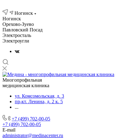
Контакты
Ногинск
Ногинск
Орехово-Зуево
Павловский Посад
Электросталь
Электроугли
Многопрофильная
медицинская клиника
ул. Комсомольская, д. 3
пр-кт. Ленина, д. 2 к. 5
...
+7 (499) 702-00-05
+7 (499) 702-00-05
E-mail
administrator@medinacenter.ru