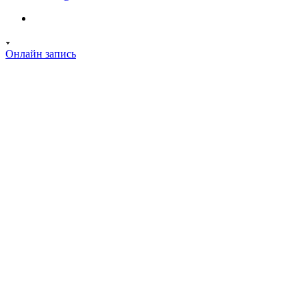
Онлайн запись
Клиника
Услуги
Специалисты
Пациентам
Новости
Прайс
Отзывы