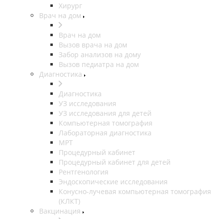
Хирург
Врач на дом
Врач на дом
Вызов врача на дом
Забор анализов на дому
Вызов педиатра на дом
Диагностика
Диагностика
УЗ исследования
УЗ исследования для детей
Компьютерная томография
Лабораторная диагностика
МРТ
Процедурный кабинет
Процедурный кабинет для детей
Рентгенология
Эндоскопические исследования
Конусно-лучевая компьютерная томография
(КЛКТ)
Вакцинация