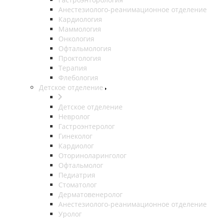
Анестезиолого-реанимационное отделение
Кардиология
Маммология
Онкология
Офтальмология
Проктология
Терапия
Флебология
Детское отделение
Детское отделение
Невролог
Гастроэнтеролог
Гинеколог
Кардиолог
Оториноларинголог
Офтальмолог
Педиатрия
Стоматолог
Дерматовенеролог
Анестезиолого-реанимационное отделение
Уролог