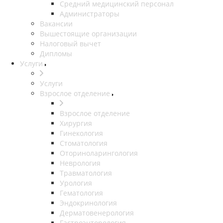
Средний медицинский персонал
Администраторы
Вакансии
Вышестоящие организации
Налоговый вычет
Дипломы
Услуги
Услуги
Взрослое отделение
Взрослое отделение
Хирургия
Гинекология
Стоматология
Оториноларингология
Неврология
Травматология
Урология
Гематология
Эндокринология
Дерматовенерология
Гастроэнторология