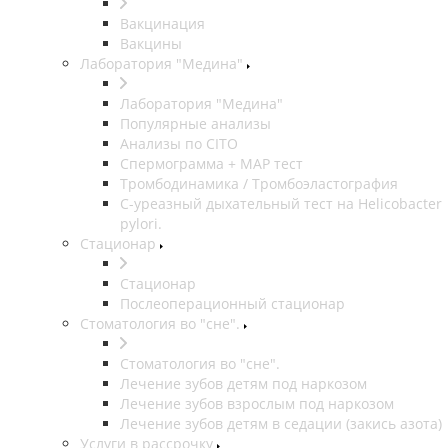
Вакцинация
Вакцины
Лаборатория "Медина"
Лаборатория "Медина"
Популярные анализы
Анализы по CITO
Спермограмма + МАР тест
Тромбодинамика / Тромбоэластография
С-уреазный дыхательный тест на Helicobacter
pylori.
Стационар
Стационар
Послеоперационный стационар
Стоматология во "сне".
Стоматология во "сне".
Лечение зубов детям под наркозом
Лечение зубов взрослым под наркозом
Лечение зубов детям в седации (закись азота)
Услуги в рассрочку