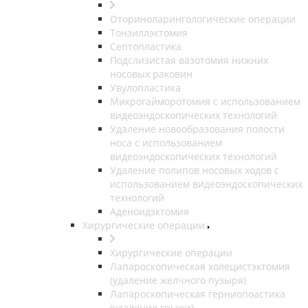
Оториноларингологические операции
Тонзиллэктомия
Септопластика
Подслизистая вазотомия нижних
носовых раковин
Увулопластика
Микрогайморотомия с использованием
видеоэндоскопических технологий
Удаление новообразования полости
носа с использованием
видеоэндоскопических технологий
Удаление полипов носовых ходов с
использованием видеоэндоскопических
технологий
Аденоидэктомия
Хирургические операции
Хирургические операции
Лапароскопическая холецистэктомия
(удаление желчного пузыря)
Лапароскопическая герниопоастика
(удаление грыжи)