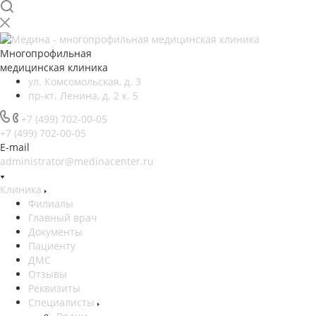
Многопрофильная
медицинская клиника
ул. Комсомольская, д. 3
пр-кт. Ленина, д. 2 к. 5
+7 (499) 702-00-05
+7 (499) 702-00-05
E-mail
administrator@medinacenter.ru
Клиника
Филиалы
Главный врач
Документы
Пациенту
ДМС
Отзывы
Реквизиты
Специалисты