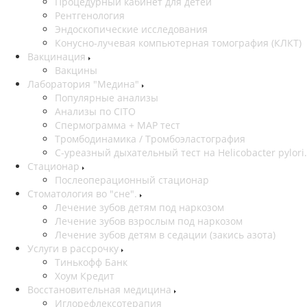
Процедурный кабинет для детей
Рентгенология
Эндоскопические исследования
Конусно-лучевая компьютерная томография (КЛКТ)
Вакцинация
Вакцины
Лаборатория "Медина"
Популярные анализы
Анализы по CITO
Спермограмма + МАР тест
Тромбодинамика / Тромбоэластография
С-уреазный дыхательный тест на Helicobacter pylori.
Стационар
Послеоперационный стационар
Стоматология во "сне".
Лечение зубов детям под наркозом
Лечение зубов взрослым под наркозом
Лечение зубов детям в седации (закись азота)
Услуги в рассрочку
Тинькофф Банк
Хоум Кредит
Восстановительная медицина
Иглорефлексотерапия