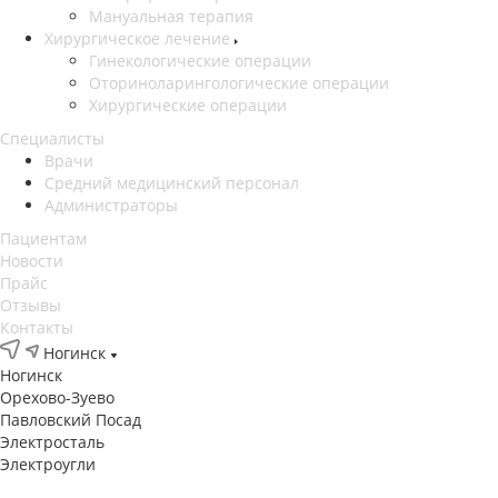
Мануальная терапия
Хирургическое лечение
Гинекологические операции
Оториноларингологические операции
Хирургические операции
Специалисты
Врачи
Средний медицинский персонал
Администраторы
Пациентам
Новости
Прайс
Отзывы
Контакты
Ногинск
Ногинск
Орехово-Зуево
Павловский Посад
Электросталь
Электроугли