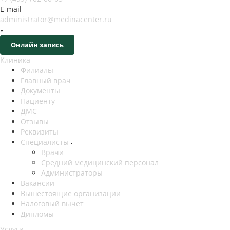
E-mail
administrator@medinacenter.ru
Онлайн запись
Клиника
Филиалы
Главный врач
Документы
Пациенту
ДМС
Отзывы
Реквизиты
Специалисты
Врачи
Средний медицинский персонал
Администраторы
Вакансии
Вышестоящие организации
Налоговый вычет
Дипломы
Услуги