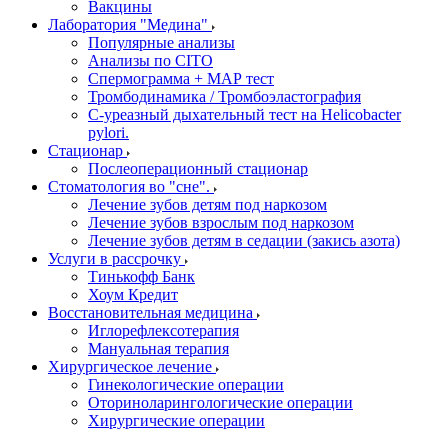
Вакцины
Лаборатория "Медина"
Популярные анализы
Анализы по CITO
Спермограмма + МАР тест
Тромбодинамика / Тромбоэластография
С-уреазный дыхательный тест на Helicobacter
pylori.
Стационар
Послеоперационный стационар
Стоматология во "сне".
Лечение зубов детям под наркозом
Лечение зубов взрослым под наркозом
Лечение зубов детям в седации (закись азота)
Услуги в рассрочку
Тинькофф Банк
Хоум Кредит
Восстановительная медицина
Иглорефлексотерапия
Мануальная терапия
Хирургическое лечение
Гинекологические операции
Оториноларингологические операции
Хирургические операции