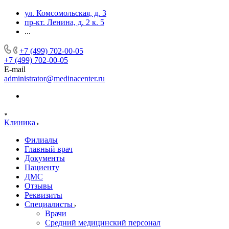
ул. Комсомольская, д. 3
пр-кт. Ленина, д. 2 к. 5
...
+7 (499) 702-00-05
+7 (499) 702-00-05
E-mail
administrator@medinacenter.ru
Клиника
Филиалы
Главный врач
Документы
Пациенту
ДМС
Отзывы
Реквизиты
Специалисты
Врачи
Средний медицинский персонал