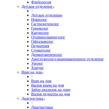
Флебология
Детское отделение
Детское отделение
Невролог
Гастроэнтеролог
Гинеколог
Кардиолог
Оториноларинголог
Офтальмолог
Педиатрия
Стоматолог
Дерматовенеролог
Анестезиолого-реанимационное отделение
Уролог
Хирург
Врач на дом
Врач на дом
Вызов врача на дом
Забор анализов на дому
Вызов педиатра на дом
Диагностика
Диагностика