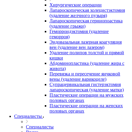
Хирургические операции
Лапароскопическая холецистэктомия
(удаление желчного пузыря)
Лапароскопическая герниопоастика
(удаление грыжи)
Геморроидэктомия (удаление
геморроя)
Эндовазальная лазерная коагуляция
вен (удаление вен лазером)
Удаление полипов толстой и прямой
кишки
Абдоминопластика (удаление жира с
живота)
Перевязка и пересечение яичковой
вены (удаление варикоцеле)
Супрацервикальная гистерэктомия
лапароскопическая (удаление матки)
Пластические операции на мужских
половых органах
Пластические операции на женских
половых органах
Специалисты
Специалисты