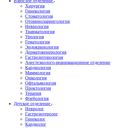
Взрослое отделение
Хирургия
Гинекология
Стоматология
Оториноларингология
Неврология
Травматология
Урология
Гематология
Эндокринология
Дерматовенерология
Гастроэнторология
Анестезиолого-реанимационное отделение
Кардиология
Маммология
Онкология
Офтальмология
Проктология
Терапия
Флебология
Детское отделение
Невролог
Гастроэнтеролог
Гинеколог
Кардиолог