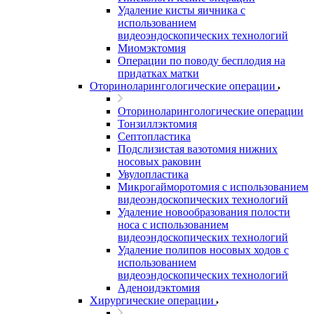
Удаление кисты яичника с
использованием
видеоэндоскопических технологий
Миомэктомия
Операции по поводу бесплодия на
придатках матки
Оториноларингологические операции
Оториноларингологические операции
Тонзиллэктомия
Септопластика
Подслизистая вазотомия нижних
носовых раковин
Увулопластика
Микрогайморотомия с использованием
видеоэндоскопических технологий
Удаление новообразования полости
носа с использованием
видеоэндоскопических технологий
Удаление полипов носовых ходов с
использованием
видеоэндоскопических технологий
Аденоидэктомия
Хирургические операции