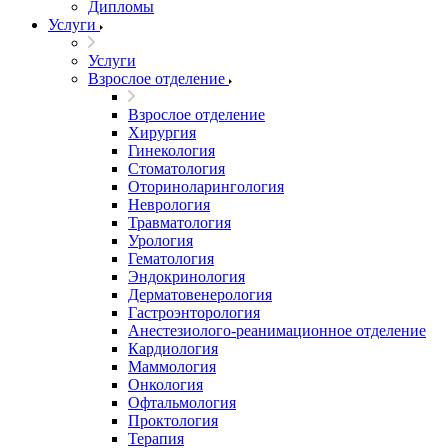
Дипломы
Услуги
Услуги
Взрослое отделение
Взрослое отделение
Хирургия
Гинекология
Стоматология
Оториноларингология
Неврология
Травматология
Урология
Гематология
Эндокринология
Дерматовенерология
Гастроэнторология
Анестезиолого-реанимационное отделение
Кардиология
Маммология
Онкология
Офтальмология
Проктология
Терапия