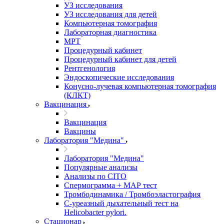
УЗ исследования
УЗ исследования для детей
Компьютерная томография
Лабораторная диагностика
МРТ
Процедурный кабинет
Процедурный кабинет для детей
Рентгенология
Эндоскопические исследования
Конусно-лучевая компьютерная томография
(КЛКТ)
Вакцинация
Вакцинация
Вакцины
Лаборатория "Медина"
Лаборатория "Медина"
Популярные анализы
Анализы по CITO
Спермограмма + МАР тест
Тромбодинамика / Тромбоэластография
С-уреазный дыхательный тест на
Helicobacter pylori.
Стационар