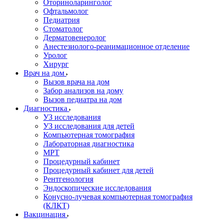
Оториноларинголог
Офтальмолог
Педиатрия
Стоматолог
Дерматовенеролог
Анестезиолого-реанимационное отделение
Уролог
Хирург
Врач на дом
Вызов врача на дом
Забор анализов на дому
Вызов педиатра на дом
Диагностика
УЗ исследования
УЗ исследования для детей
Компьютерная томография
Лабораторная диагностика
МРТ
Процедурный кабинет
Процедурный кабинет для детей
Рентгенология
Эндоскопические исследования
Конусно-лучевая компьютерная томография
(КЛКТ)
Вакцинация