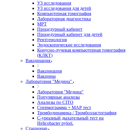
УЗ исследования
УЗ исследования для детей
Компьютерная томография
Лабораторная диагностика
МРТ
Процедурный кабинет
Процедурный кабинет для детей
Рентгенология
Эндоскопические исследования
Конусно-лучевая компьютерная томография
(КЛКТ)
Вакцинация
Вакцинация
Вакцины
Лаборатория "Медина"
Лаборатория "Медина"
Популярные анализы
Анализы по CITO
Спермограмма + МАР тест
Тромбодинамика / Тромбоэластография
С-уреазный дыхательный тест на
Helicobacter pylori.
Стационар