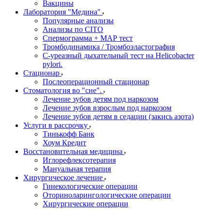
Вакцины
Лаборатория "Медина"
Популярные анализы
Анализы по CITO
Спермограмма + МАР тест
Тромбодинамика / Тромбоэластография
С-уреазный дыхательный тест на Helicobacter
pylori.
Стационар
Послеоперационный стационар
Стоматология во "сне".
Лечение зубов детям под наркозом
Лечение зубов взрослым под наркозом
Лечение зубов детям в седации (закись азота)
Услуги в рассрочку
Тинькофф Банк
Хоум Кредит
Восстановительная медицина
Иглорефлексотерапия
Мануальная терапия
Хирургическое лечение
Гинекологические операции
Оториноларингологические операции
Хирургические операции