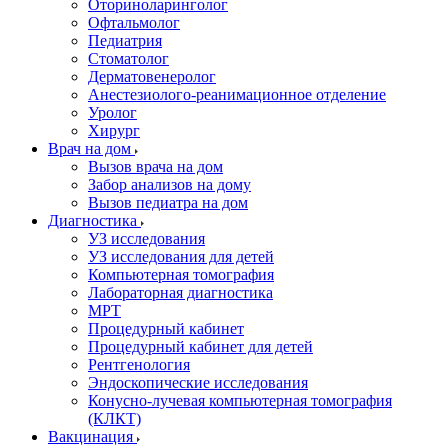
Оториноларинголог
Офтальмолог
Педиатрия
Стоматолог
Дерматовенеролог
Анестезиолого-реанимационное отделение
Уролог
Хирург
Врач на дом
Вызов врача на дом
Забор анализов на дому
Вызов педиатра на дом
Диагностика
УЗ исследования
УЗ исследования для детей
Компьютерная томография
Лабораторная диагностика
МРТ
Процедурный кабинет
Процедурный кабинет для детей
Рентгенология
Эндоскопические исследования
Конусно-лучевая компьютерная томография
(КЛКТ)
Вакцинация