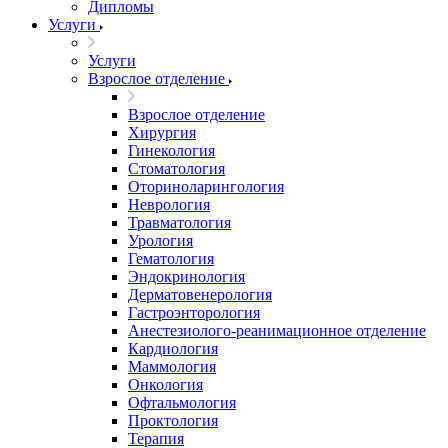
Дипломы
Услуги
Услуги
Взрослое отделение
Взрослое отделение
Хирургия
Гинекология
Стоматология
Оториноларингология
Неврология
Травматология
Урология
Гематология
Эндокринология
Дерматовенерология
Гастроэнторология
Анестезиолого-реанимационное отделение
Кардиология
Маммология
Онкология
Офтальмология
Проктология
Терапия