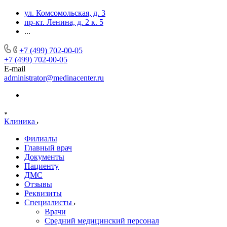
ул. Комсомольская, д. 3
пр-кт. Ленина, д. 2 к. 5
...
+7 (499) 702-00-05
+7 (499) 702-00-05
E-mail
administrator@medinacenter.ru
Клиника
Филиалы
Главный врач
Документы
Пациенту
ДМС
Отзывы
Реквизиты
Специалисты
Врачи
Средний медицинский персонал