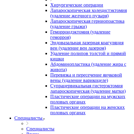
Хирургические операции
Лапароскопическая холецистэктомия
(удаление желчного пузыря)
Лапароскопическая герниопоастика
(удаление грыжи)
Геморроидэктомия (удаление
геморроя)
Эндовазальная лазерная коагуляция
вен (удаление вен лазером)
Удаление полипов толстой и прямой
кишки
Абдоминопластика (удаление жира с
живота)
Перевязка и пересечение яичковой
вены (удаление варикоцеле)
Супрацервикальная гистерэктомия
лапароскопическая (удаление матки)
Пластические операции на мужских
половых органах
Пластические операции на женских
половых органах
Специалисты
Специалисты