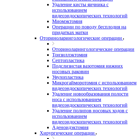
Удаление кисты яичника с
использованием
видеоэндоскопических технологий
Миомэктомия
Операции по поводу бесплодия на
придатках матки
Оториноларингологические операции
Оториноларингологические операции
Тонзиллэктомия
Септопластика
Подслизистая вазотомия нижних
носовых раковин
Увулопластика
Микрогайморотомия с использованием
видеоэндоскопических технологий
Удаление новообразования полости
носа с использованием
видеоэндоскопических технологий
Удаление полипов носовых ходов с
использованием
видеоэндоскопических технологий
Аденоидэктомия
Хирургические операции