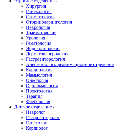
Взрослое отделение
Хирургия
Гинекология
Стоматология
Оториноларингология
Неврология
Травматология
Урология
Гематология
Эндокринология
Дерматовенерология
Гастроэнторология
Анестезиолого-реанимационное отделение
Кардиология
Маммология
Онкология
Офтальмология
Проктология
Терапия
Флебология
Детское отделение
Невролог
Гастроэнтеролог
Гинеколог
Кардиолог