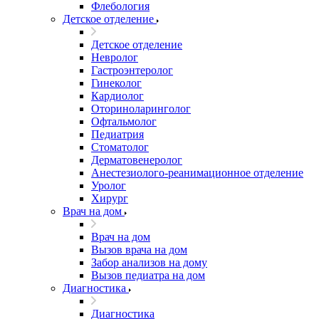
Флебология
Детское отделение
Детское отделение
Невролог
Гастроэнтеролог
Гинеколог
Кардиолог
Оториноларинголог
Офтальмолог
Педиатрия
Стоматолог
Дерматовенеролог
Анестезиолого-реанимационное отделение
Уролог
Хирург
Врач на дом
Врач на дом
Вызов врача на дом
Забор анализов на дому
Вызов педиатра на дом
Диагностика
Диагностика