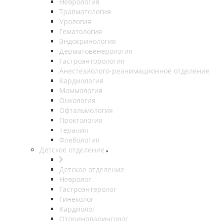
Неврология
Травматология
Урология
Гематология
Эндокринология
Дерматовенерология
Гастроэнторология
Анестезиолого-реанимационное отделение
Кардиология
Маммология
Онкология
Офтальмология
Проктология
Терапия
Флебология
Детское отделение
Детское отделение
Невролог
Гастроэнтеролог
Гинеколог
Кардиолог
Оториноларинголог