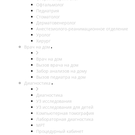
Офтальмолог
Педиатрия
Стоматолог
Дерматовенеролог
Анестезиолого-реанимационное отделение
Уролог
Хирург
Врач на дом
Врач на дом
Вызов врача на дом
Забор анализов на дому
Вызов педиатра на дом
Диагностика
Диагностика
УЗ исследования
УЗ исследования для детей
Компьютерная томография
Лабораторная диагностика
МРТ
Процедурный кабинет