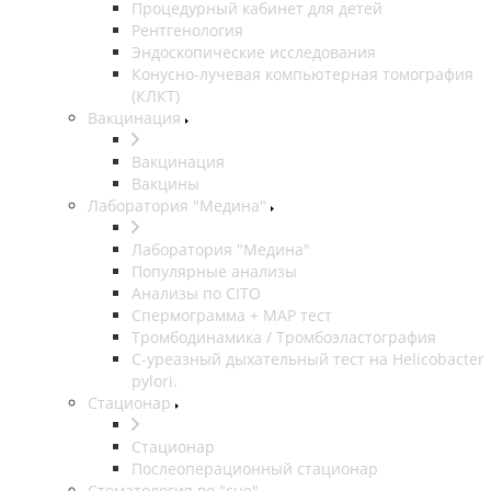
Процедурный кабинет для детей
Рентгенология
Эндоскопические исследования
Конусно-лучевая компьютерная томография
(КЛКТ)
Вакцинация
Вакцинация
Вакцины
Лаборатория "Медина"
Лаборатория "Медина"
Популярные анализы
Анализы по CITO
Спермограмма + МАР тест
Тромбодинамика / Тромбоэластография
С-уреазный дыхательный тест на Helicobacter
pylori.
Стационар
Стационар
Послеоперационный стационар
Стоматология во "сне".