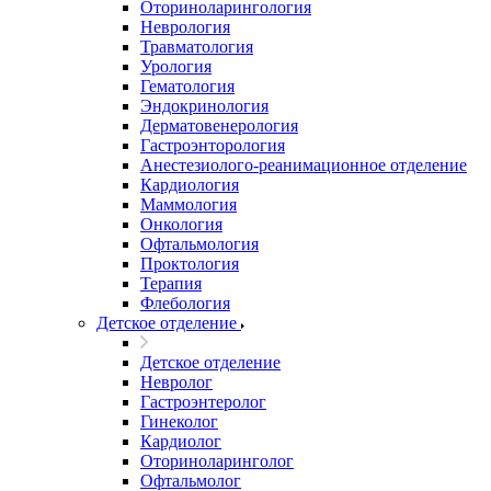
Оториноларингология
Неврология
Травматология
Урология
Гематология
Эндокринология
Дерматовенерология
Гастроэнторология
Анестезиолого-реанимационное отделение
Кардиология
Маммология
Онкология
Офтальмология
Проктология
Терапия
Флебология
Детское отделение
Детское отделение
Невролог
Гастроэнтеролог
Гинеколог
Кардиолог
Оториноларинголог
Офтальмолог