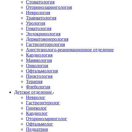
Стоматология
Оториноларингология
Неврология
Травматология
Урология
Гематология
Эндокринология
Дерматовенерология
Гастроэнторология
Анестезиолого-реанимационное отделение
Кардиология
Маммология
Онкология
Офтальмология
Проктология
Терапия
Флебология
Детское отделение
Невролог
Гастроэнтеролог
Гинеколог
Кардиолог
Оториноларинголог
Офтальмолог
Педиатрия