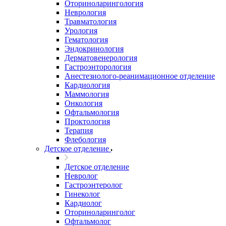
Оториноларингология
Неврология
Травматология
Урология
Гематология
Эндокринология
Дерматовенерология
Гастроэнторология
Анестезиолого-реанимационное отделение
Кардиология
Маммология
Онкология
Офтальмология
Проктология
Терапия
Флебология
Детское отделение
Детское отделение
Невролог
Гастроэнтеролог
Гинеколог
Кардиолог
Оториноларинголог
Офтальмолог