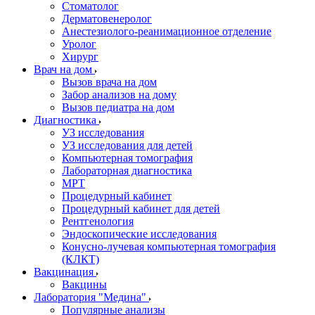
Стоматолог
Дерматовенеролог
Анестезиолого-реанимационное отделение
Уролог
Хирург
Врач на дом
Вызов врача на дом
Забор анализов на дому
Вызов педиатра на дом
Диагностика
УЗ исследования
УЗ исследования для детей
Компьютерная томография
Лабораторная диагностика
МРТ
Процедурный кабинет
Процедурный кабинет для детей
Рентгенология
Эндоскопические исследования
Конусно-лучевая компьютерная томография
(КЛКТ)
Вакцинация
Вакцины
Лаборатория "Медина"
Популярные анализы