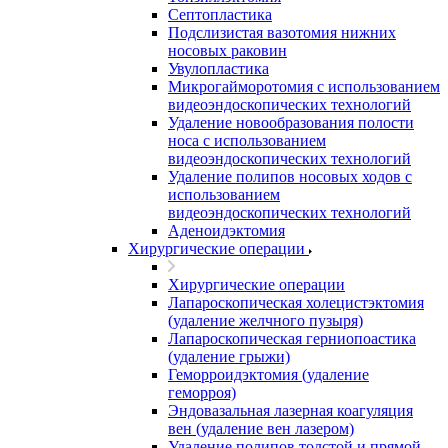
Септопластика
Подслизистая вазотомия нижних
носовых раковин
Увулопластика
Микрогайморотомия с использованием
видеоэндоскопических технологий
Удаление новообразования полости
носа с использованием
видеоэндоскопических технологий
Удаление полипов носовых ходов с
использованием
видеоэндоскопических технологий
Аденоидэктомия
Хирургические операции
Хирургические операции
Лапароскопическая холецистэктомия
(удаление желчного пузыря)
Лапароскопическая герниопоастика
(удаление грыжи)
Геморроидэктомия (удаление
геморроя)
Эндовазальная лазерная коагуляция
вен (удаление вен лазером)
Удаление полипов толстой и прямой