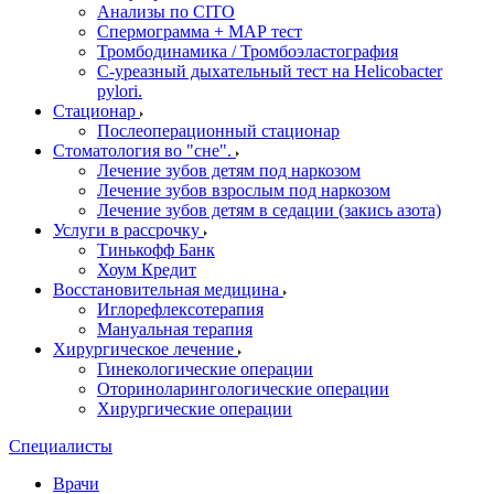
Анализы по CITO
Спермограмма + МАР тест
Тромбодинамика / Тромбоэластография
С-уреазный дыхательный тест на Helicobacter
pylori.
Стационар
Послеоперационный стационар
Стоматология во "сне".
Лечение зубов детям под наркозом
Лечение зубов взрослым под наркозом
Лечение зубов детям в седации (закись азота)
Услуги в рассрочку
Тинькофф Банк
Хоум Кредит
Восстановительная медицина
Иглорефлексотерапия
Мануальная терапия
Хирургическое лечение
Гинекологические операции
Оториноларингологические операции
Хирургические операции
Специалисты
Врачи