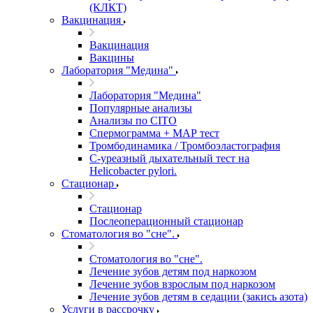
(КЛКТ)
Вакцинация
Вакцинация
Вакцины
Лаборатория "Медина"
Лаборатория "Медина"
Популярные анализы
Анализы по CITO
Спермограмма + МАР тест
Тромбодинамика / Тромбоэластография
С-уреазный дыхательный тест на
Helicobacter pylori.
Стационар
Стационар
Послеоперационный стационар
Стоматология во "сне".
Стоматология во "сне".
Лечение зубов детям под наркозом
Лечение зубов взрослым под наркозом
Лечение зубов детям в седации (закись азота)
Услуги в рассрочку