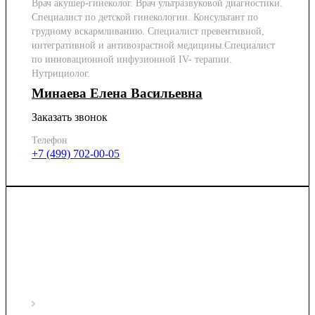
Врач акушер-гинеколог. Врач ультразвуковой диагностики.
Специалист по детской гинекологии. Консультант по
грудному вскармливанию. Специалист превентивной,
интегративной и антивозрастной медицины.Специалист
по инновационной инфузионной IV- терапии.
Нутрициолог.
Минаева Елена Васильевна
Заказать звонок
Телефон
+7 (499) 702-00-05