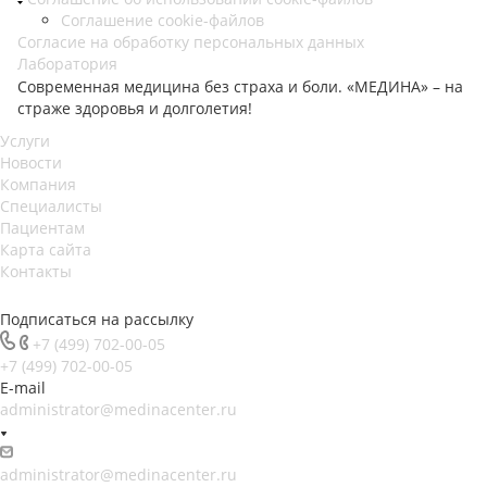
Соглашение cookie-файлов
Согласие на обработку персональных данных
Лаборатория
Современная медицина без страха и боли. «МЕДИНА» – на
страже здоровья и долголетия!
Услуги
Новости
Компания
Специалисты
Пациентам
Карта сайта
Контакты
Подписаться на рассылку
+7 (499) 702-00-05
+7 (499) 702-00-05
E-mail
administrator@medinacenter.ru
administrator@medinacenter.ru