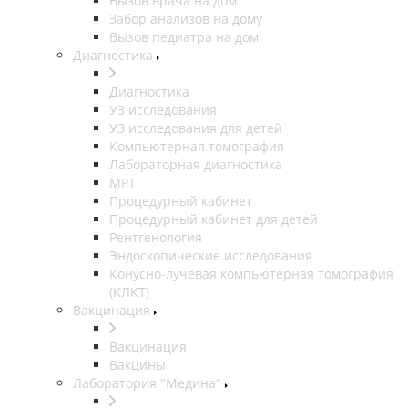
Вызов врача на дом
Забор анализов на дому
Вызов педиатра на дом
Диагностика
Диагностика
УЗ исследования
УЗ исследования для детей
Компьютерная томография
Лабораторная диагностика
МРТ
Процедурный кабинет
Процедурный кабинет для детей
Рентгенология
Эндоскопические исследования
Конусно-лучевая компьютерная томография
(КЛКТ)
Вакцинация
Вакцинация
Вакцины
Лаборатория "Медина"