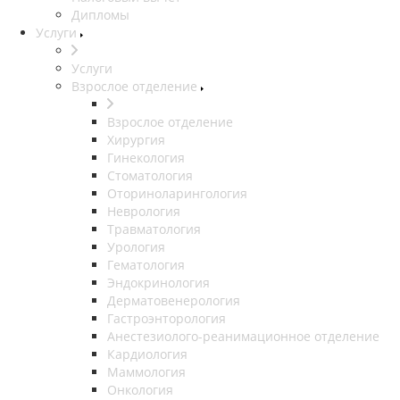
Дипломы
Услуги
Услуги
Взрослое отделение
Взрослое отделение
Хирургия
Гинекология
Стоматология
Оториноларингология
Неврология
Травматология
Урология
Гематология
Эндокринология
Дерматовенерология
Гастроэнторология
Анестезиолого-реанимационное отделение
Кардиология
Маммология
Онкология