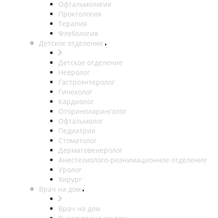
Офтальмология
Проктология
Терапия
Флебология
Детское отделение
Детское отделение
Невролог
Гастроэнтеролог
Гинеколог
Кардиолог
Оториноларинголог
Офтальмолог
Педиатрия
Стоматолог
Дерматовенеролог
Анестезиолого-реанимационное отделение
Уролог
Хирург
Врач на дом
Врач на дом