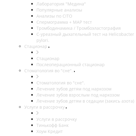
Лаборатория "Медина"
Популярные анализы
Анализы по CITO
Спермограмма + МАР тест
Тромбодинамика / Тромбоэластография
С-уреазный дыхательный тест на Helicobacter
pylori.
Стационар
Стационар
Послеоперационный стационар
Стоматология во "сне".
Стоматология во "сне".
Лечение зубов детям под наркозом
Лечение зубов взрослым под наркозом
Лечение зубов детям в седации (закись азота)
Услуги в рассрочку
Услуги в рассрочку
Тинькофф Банк
Хоум Кредит