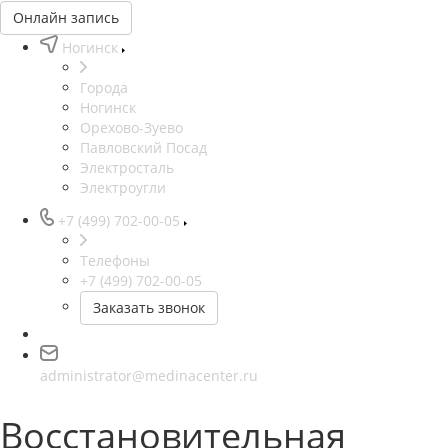
Онлайн запись
Ногинск
Города
Ногинск
Орехово-Зуево
Павловский Посад
Электросталь
Электроугли
+7 (499) 702-00-05
Телефоны
+7 (499) 702-00-05
Заказать звонок
administrator@medinacenter.ru
Восстановительная