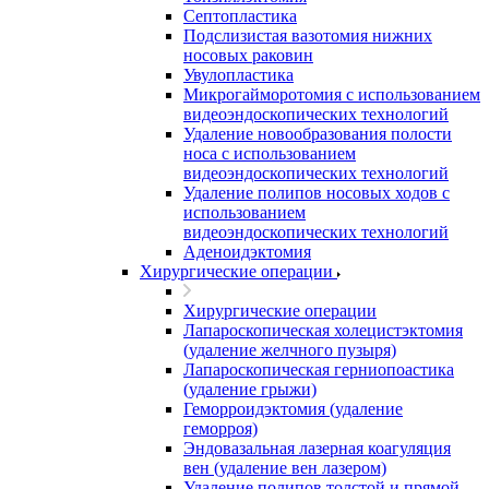
Септопластика
Подслизистая вазотомия нижних
носовых раковин
Увулопластика
Микрогайморотомия с использованием
видеоэндоскопических технологий
Удаление новообразования полости
носа с использованием
видеоэндоскопических технологий
Удаление полипов носовых ходов с
использованием
видеоэндоскопических технологий
Аденоидэктомия
Хирургические операции
Хирургические операции
Лапароскопическая холецистэктомия
(удаление желчного пузыря)
Лапароскопическая герниопоастика
(удаление грыжи)
Геморроидэктомия (удаление
геморроя)
Эндовазальная лазерная коагуляция
вен (удаление вен лазером)
Удаление полипов толстой и прямой