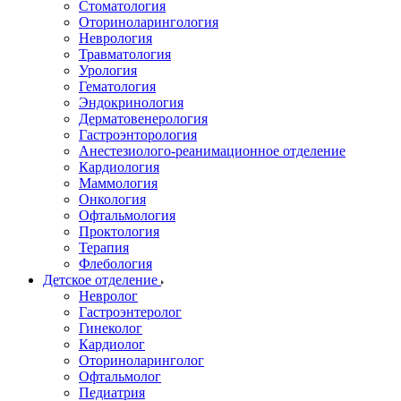
Стоматология
Оториноларингология
Неврология
Травматология
Урология
Гематология
Эндокринология
Дерматовенерология
Гастроэнторология
Анестезиолого-реанимационное отделение
Кардиология
Маммология
Онкология
Офтальмология
Проктология
Терапия
Флебология
Детское отделение
Невролог
Гастроэнтеролог
Гинеколог
Кардиолог
Оториноларинголог
Офтальмолог
Педиатрия