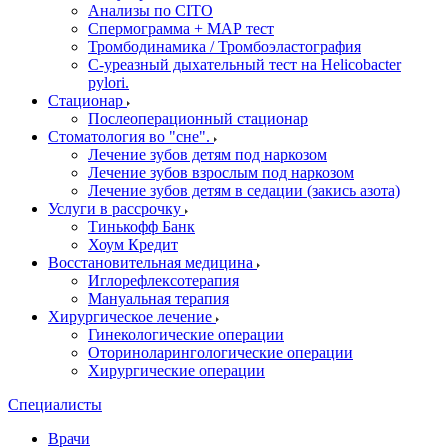
Анализы по CITO
Спермограмма + МАР тест
Тромбодинамика / Тромбоэластография
С-уреазный дыхательный тест на Helicobacter
pylori.
Стационар
Послеоперационный стационар
Стоматология во "сне".
Лечение зубов детям под наркозом
Лечение зубов взрослым под наркозом
Лечение зубов детям в седации (закись азота)
Услуги в рассрочку
Тинькофф Банк
Хоум Кредит
Восстановительная медицина
Иглорефлексотерапия
Мануальная терапия
Хирургическое лечение
Гинекологические операции
Оториноларингологические операции
Хирургические операции
Специалисты
Врачи