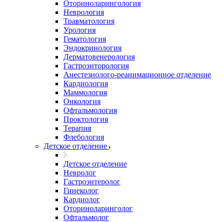
Оториноларингология
Неврология
Травматология
Урология
Гематология
Эндокринология
Дерматовенерология
Гастроэнторология
Анестезиолого-реанимационное отделение
Кардиология
Маммология
Онкология
Офтальмология
Проктология
Терапия
Флебология
Детское отделение
Детское отделение
Невролог
Гастроэнтеролог
Гинеколог
Кардиолог
Оториноларинголог
Офтальмолог