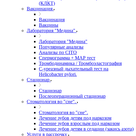
(КЛКТ)
Вакцинация
Вакцинация
Вакцины
Лаборатория "Медина"
Лаборатория "Медина"
Популярные анализы
Анализы по CITO
Спермограмма + МАР тест
Тромбодинамика / Тромбоэластография
С-уреазный дыхательный тест на
Helicobacter pylori.
Стационар
Стационар
Послеоперационный стационар
Стоматология во "сне".
Стоматология во "сне".
Лечение зубов детям под наркозом
Лечение зубов взрослым под наркозом
Лечение зубов детям в седации (закись азота)
Услуги в рассрочку