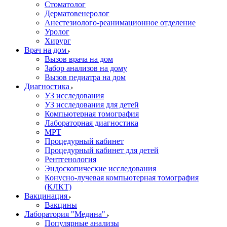
Стоматолог
Дерматовенеролог
Анестезиолого-реанимационное отделение
Уролог
Хирург
Врач на дом
Вызов врача на дом
Забор анализов на дому
Вызов педиатра на дом
Диагностика
УЗ исследования
УЗ исследования для детей
Компьютерная томография
Лабораторная диагностика
МРТ
Процедурный кабинет
Процедурный кабинет для детей
Рентгенология
Эндоскопические исследования
Конусно-лучевая компьютерная томография
(КЛКТ)
Вакцинация
Вакцины
Лаборатория "Медина"
Популярные анализы