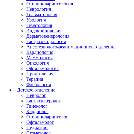
Оториноларингология
Неврология
Травматология
Урология
Гематология
Эндокринология
Дерматовенерология
Гастроэнторология
Анестезиолого-реанимационное отделение
Кардиология
Маммология
Онкология
Офтальмология
Проктология
Терапия
Флебология
Детское отделение
Невролог
Гастроэнтеролог
Гинеколог
Кардиолог
Оториноларинголог
Офтальмолог
Педиатрия
Стоматолог