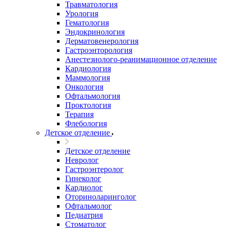
Травматология
Урология
Гематология
Эндокринология
Дерматовенерология
Гастроэнторология
Анестезиолого-реанимационное отделение
Кардиология
Маммология
Онкология
Офтальмология
Проктология
Терапия
Флебология
Детское отделение
Детское отделение
Невролог
Гастроэнтеролог
Гинеколог
Кардиолог
Оториноларинголог
Офтальмолог
Педиатрия
Стоматолог