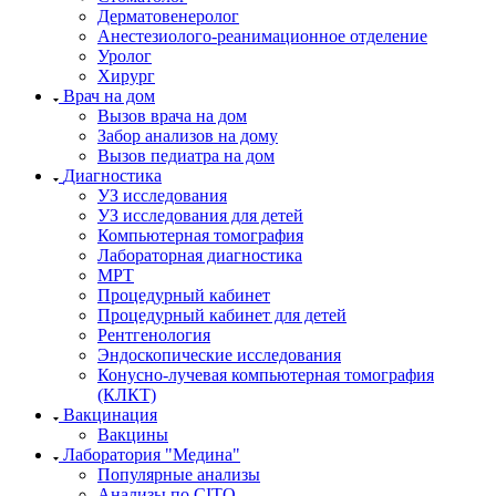
Дерматовенеролог
Анестезиолого-реанимационное отделение
Уролог
Хирург
Врач на дом
Вызов врача на дом
Забор анализов на дому
Вызов педиатра на дом
Диагностика
УЗ исследования
УЗ исследования для детей
Компьютерная томография
Лабораторная диагностика
МРТ
Процедурный кабинет
Процедурный кабинет для детей
Рентгенология
Эндоскопические исследования
Конусно-лучевая компьютерная томография
(КЛКТ)
Вакцинация
Вакцины
Лаборатория "Медина"
Популярные анализы
Анализы по CITO