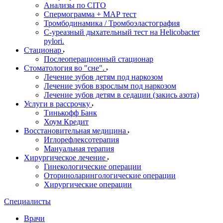
Анализы по CITO
Спермограмма + МАР тест
Тромбодинамика / Тромбоэластография
С-уреазный дыхательный тест на Helicobacter
pylori.
Стационар
Послеоперационный стационар
Стоматология во "сне".
Лечение зубов детям под наркозом
Лечение зубов взрослым под наркозом
Лечение зубов детям в седации (закись азота)
Услуги в рассрочку
Тинькофф Банк
Хоум Кредит
Восстановительная медицина
Иглорефлексотерапия
Мануальная терапия
Хирургическое лечение
Гинекологические операции
Оториноларингологические операции
Хирургические операции
Специалисты
Врачи