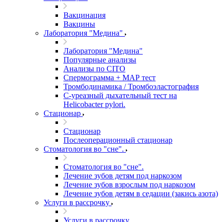
Вакцинация
Вакцины
Лаборатория "Медина"
Лаборатория "Медина"
Популярные анализы
Анализы по CITO
Спермограмма + МАР тест
Тромбодинамика / Тромбоэластография
С-уреазный дыхательный тест на
Helicobacter pylori.
Стационар
Стационар
Послеоперационный стационар
Стоматология во "сне".
Стоматология во "сне".
Лечение зубов детям под наркозом
Лечение зубов взрослым под наркозом
Лечение зубов детям в седации (закись азота)
Услуги в рассрочку
Услуги в рассрочку