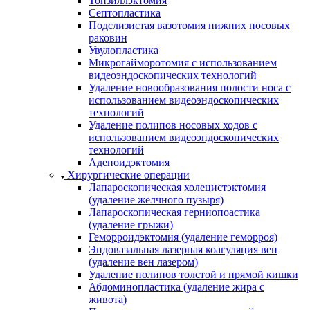
Тонзиллэктомия
Септопластика
Подслизистая вазотомия нижних носовых
раковин
Увулопластика
Микрогайморотомия с использованием
видеоэндоскопических технологий
Удаление новообразования полости носа с
использованием видеоэндоскопических
технологий
Удаление полипов носовых ходов с
использованием видеоэндоскопических
технологий
Аденоидэктомия
Хирургические операции
Лапароскопическая холецистэктомия
(удаление желчного пузыря)
Лапароскопическая герниопоастика
(удаление грыжи)
Геморроидэктомия (удаление геморроя)
Эндовазальная лазерная коагуляция вен
(удаление вен лазером)
Удаление полипов толстой и прямой кишки
Абдоминопластика (удаление жира с
живота)