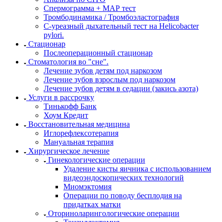
Спермограмма + МАР тест
Тромбодинамика / Тромбоэластография
С-уреазный дыхательный тест на Helicobacter
pylori.
Стационар
Послеоперационный стационар
Стоматология во "сне".
Лечение зубов детям под наркозом
Лечение зубов взрослым под наркозом
Лечение зубов детям в седации (закись азота)
Услуги в рассрочку
Тинькофф Банк
Хоум Кредит
Восстановительная медицина
Иглорефлексотерапия
Мануальная терапия
Хирургическое лечение
Гинекологические операции
Удаление кисты яичника с использованием
видеоэндоскопических технологий
Миомэктомия
Операции по поводу бесплодия на
придатках матки
Оториноларингологические операции