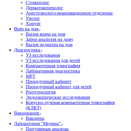
Стоматолог
Дерматовенеролог
Анестезиолого-реанимационное отделение
Уролог
Хирург
Врач на дом
Вызов врача на дом
Забор анализов на дому
Вызов педиатра на дом
Диагностика
УЗ исследования
УЗ исследования для детей
Компьютерная томография
Лабораторная диагностика
МРТ
Процедурный кабинет
Процедурный кабинет для детей
Рентгенология
Эндоскопические исследования
Конусно-лучевая компьютерная томография
(КЛКТ)
Вакцинация
Вакцины
Лаборатория "Медина"
Популярные анализы