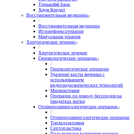
Тинькофф Банк
Хоум Кредит
Восстановительная медицина
Восстановительная медицина
Иглорефлексотерапия
Мануальная терапия
Хирургическое лечение
Хирургическое лечение
Гинекологические операции
Гинекологические операции
Удаление кисты яичника с
использованием
видеоэндоскопических технологий
Миомэктомия
Операции по поводу бесплодия на
придатках матки
Оториноларингологические операции
Оториноларингологические операции
Тонзиллэктомия
Септопластика
Подслизистая вазотомия нижних