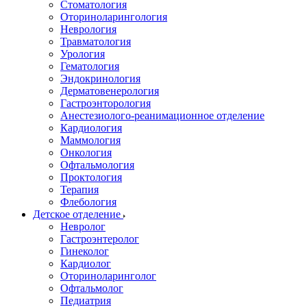
Стоматология
Оториноларингология
Неврология
Травматология
Урология
Гематология
Эндокринология
Дерматовенерология
Гастроэнторология
Анестезиолого-реанимационное отделение
Кардиология
Маммология
Онкология
Офтальмология
Проктология
Терапия
Флебология
Детское отделение
Невролог
Гастроэнтеролог
Гинеколог
Кардиолог
Оториноларинголог
Офтальмолог
Педиатрия