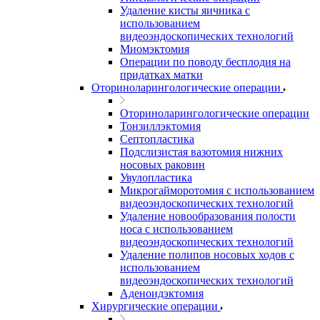
Удаление кисты яичника с
использованием
видеоэндоскопических технологий
Миомэктомия
Операции по поводу бесплодия на
придатках матки
Оториноларингологические операции
Оториноларингологические операции
Тонзиллэктомия
Септопластика
Подслизистая вазотомия нижних
носовых раковин
Увулопластика
Микрогайморотомия с использованием
видеоэндоскопических технологий
Удаление новообразования полости
носа с использованием
видеоэндоскопических технологий
Удаление полипов носовых ходов с
использованием
видеоэндоскопических технологий
Аденоидэктомия
Хирургические операции