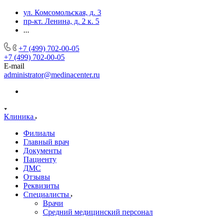
ул. Комсомольская, д. 3
пр-кт. Ленина, д. 2 к. 5
...
+7 (499) 702-00-05
+7 (499) 702-00-05
E-mail
administrator@medinacenter.ru
Клиника
Филиалы
Главный врач
Документы
Пациенту
ДМС
Отзывы
Реквизиты
Специалисты
Врачи
Средний медицинский персонал