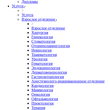
Дипломы
Услуги
Услуги
Взрослое отделение
Взрослое отделение
Хирургия
Гинекология
Стоматология
Оториноларингология
Неврология
Травматология
Урология
Гематология
Эндокринология
Дерматовенерология
Гастроэнторология
Анестезиолого-реанимационное отделение
Кардиология
Маммология
Онкология
Офтальмология
Проктология
Терапия