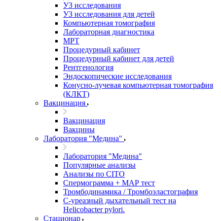
УЗ исследования
УЗ исследования для детей
Компьютерная томография
Лабораторная диагностика
МРТ
Процедурный кабинет
Процедурный кабинет для детей
Рентгенология
Эндоскопические исследования
Конусно-лучевая компьютерная томография
(КЛКТ)
Вакцинация
Вакцинация
Вакцины
Лаборатория "Медина"
Лаборатория "Медина"
Популярные анализы
Анализы по CITO
Спермограмма + МАР тест
Тромбодинамика / Тромбоэластография
С-уреазный дыхательный тест на
Helicobacter pylori.
Стационар