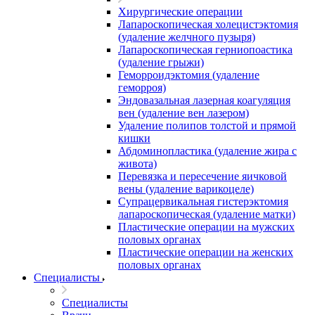
Хирургические операции
Лапароскопическая холецистэктомия
(удаление желчного пузыря)
Лапароскопическая герниопоастика
(удаление грыжи)
Геморроидэктомия (удаление
геморроя)
Эндовазальная лазерная коагуляция
вен (удаление вен лазером)
Удаление полипов толстой и прямой
кишки
Абдоминопластика (удаление жира с
живота)
Перевязка и пересечение яичковой
вены (удаление варикоцеле)
Супрацервикальная гистерэктомия
лапароскопическая (удаление матки)
Пластические операции на мужских
половых органах
Пластические операции на женских
половых органах
Специалисты
Специалисты