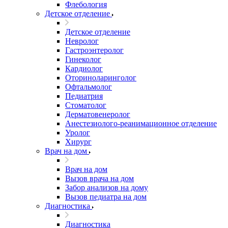
Флебология
Детское отделение
Детское отделение
Невролог
Гастроэнтеролог
Гинеколог
Кардиолог
Оториноларинголог
Офтальмолог
Педиатрия
Стоматолог
Дерматовенеролог
Анестезиолого-реанимационное отделение
Уролог
Хирург
Врач на дом
Врач на дом
Вызов врача на дом
Забор анализов на дому
Вызов педиатра на дом
Диагностика
Диагностика