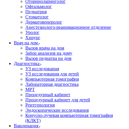
Оториноларинголог
Офтальмолог
Педиатрия
Стоматолог
Дерматовенеролог
Анестезиолого-реанимационное отделение
Уролог
Хирург
Врач на дом
Вызов врача на дом
Забор анализов на дому
Вызов педиатра на дом
Диагностика
УЗ исследования
УЗ исследования для детей
Компьютерная томография
Лабораторная диагностика
МРТ
Процедурный кабинет
Процедурный кабинет для детей
Рентгенология
Эндоскопические исследования
Конусно-лучевая компьютерная томография
(КЛКТ)
Вакцинация