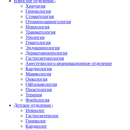
Взрослое отделение
Хирургия
Гинекология
Стоматология
Оториноларингология
Неврология
Травматология
Урология
Гематология
Эндокринология
Дерматовенерология
Гастроэнторология
Анестезиолого-реанимационное отделение
Кардиология
Маммология
Онкология
Офтальмология
Проктология
Терапия
Флебология
Детское отделение
Невролог
Гастроэнтеролог
Гинеколог
Кардиолог