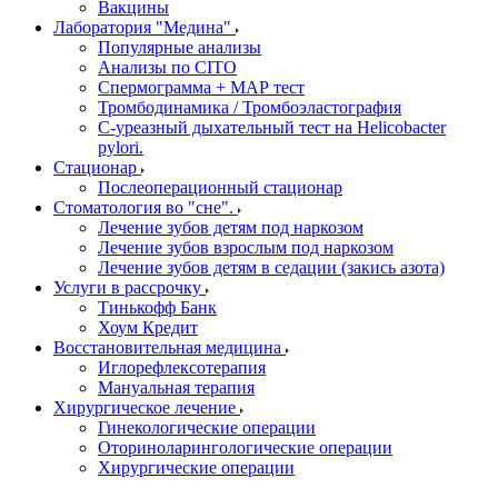
Вакцины
Лаборатория "Медина"
Популярные анализы
Анализы по CITO
Спермограмма + МАР тест
Тромбодинамика / Тромбоэластография
С-уреазный дыхательный тест на Helicobacter
pylori.
Стационар
Послеоперационный стационар
Стоматология во "сне".
Лечение зубов детям под наркозом
Лечение зубов взрослым под наркозом
Лечение зубов детям в седации (закись азота)
Услуги в рассрочку
Тинькофф Банк
Хоум Кредит
Восстановительная медицина
Иглорефлексотерапия
Мануальная терапия
Хирургическое лечение
Гинекологические операции
Оториноларингологические операции
Хирургические операции