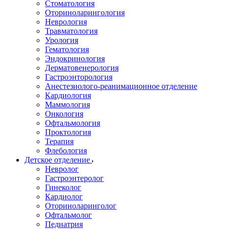
Стоматология
Оториноларингология
Неврология
Травматология
Урология
Гематология
Эндокринология
Дерматовенерология
Гастроэнторология
Анестезиолого-реанимационное отделение
Кардиология
Маммология
Онкология
Офтальмология
Проктология
Терапия
Флебология
Детское отделение
Невролог
Гастроэнтеролог
Гинеколог
Кардиолог
Оториноларинголог
Офтальмолог
Педиатрия