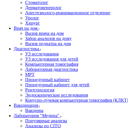
Стоматолог
Дерматовенеролог
Анестезиолого-реанимационное отделение
Уролог
Хирург
Врач на дом
Вызов врача на дом
Забор анализов на дому
Вызов педиатра на дом
Диагностика
УЗ исследования
УЗ исследования для детей
Компьютерная томография
Лабораторная диагностика
МРТ
Процедурный кабинет
Процедурный кабинет для детей
Рентгенология
Эндоскопические исследования
Конусно-лучевая компьютерная томография (КЛКТ
Вакцинация
Вакцины
Лаборатория "Медина"
Популярные анализы
Анализы по CITO