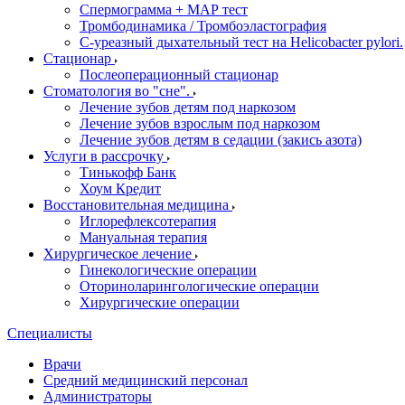
Спермограмма + МАР тест
Тромбодинамика / Тромбоэластография
С-уреазный дыхательный тест на Helicobacter pylori.
Стационар
Послеоперационный стационар
Стоматология во "сне".
Лечение зубов детям под наркозом
Лечение зубов взрослым под наркозом
Лечение зубов детям в седации (закись азота)
Услуги в рассрочку
Тинькофф Банк
Хоум Кредит
Восстановительная медицина
Иглорефлексотерапия
Мануальная терапия
Хирургическое лечение
Гинекологические операции
Оториноларингологические операции
Хирургические операции
Специалисты
Врачи
Средний медицинский персонал
Администраторы