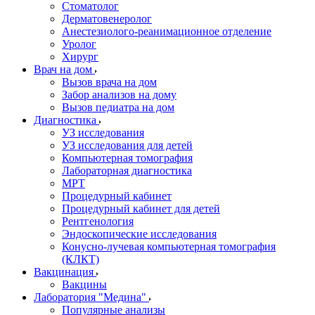
Стоматолог
Дерматовенеролог
Анестезиолого-реанимационное отделение
Уролог
Хирург
Врач на дом
Вызов врача на дом
Забор анализов на дому
Вызов педиатра на дом
Диагностика
УЗ исследования
УЗ исследования для детей
Компьютерная томография
Лабораторная диагностика
МРТ
Процедурный кабинет
Процедурный кабинет для детей
Рентгенология
Эндоскопические исследования
Конусно-лучевая компьютерная томография
(КЛКТ)
Вакцинация
Вакцины
Лаборатория "Медина"
Популярные анализы