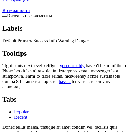
—
Возможности
—
Визуальные элементы
Labels
Default
Primary
Success
Info
Warning
Danger
Tooltips
Tight pants next level keffiyeh
you probably
haven't heard of them.
Photo booth beard raw denim letterpress vegan messenger bag
stumptown. Farm-to-table seitan, mcsweeney's fixie sustainable
quinoa 8-bit american apparel
have a
terry richardson vinyl
chambray.
Tabs
Popular
Recent
Donec tellus massa, tristique sit amet condim vel, facilisis quis