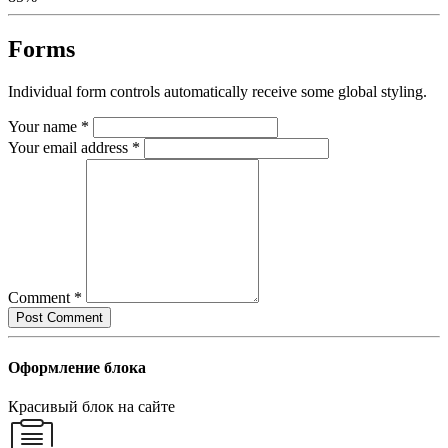
40%
20%
60%
80%
Complete
Complete
Complete
Complete
Forms
(success)
(warning)
Individual form controls automatically receive some global styling.
Your name *
Your email address *
Comment *
Оформление блока
Красивый блок на сайте