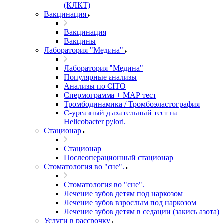
(КЛКТ)
Вакцинация
Вакцинация
Вакцины
Лаборатория "Медина"
Лаборатория "Медина"
Популярные анализы
Анализы по CITO
Спермограмма + МАР тест
Тромбодинамика / Тромбоэластография
С-уреазный дыхательный тест на
Helicobacter pylori.
Стационар
Стационар
Послеоперационный стационар
Стоматология во "сне".
Стоматология во "сне".
Лечение зубов детям под наркозом
Лечение зубов взрослым под наркозом
Лечение зубов детям в седации (закись азота)
Услуги в рассрочку