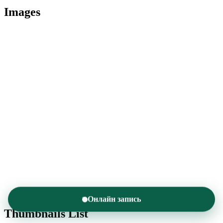
Images
Онлайн запись
Thumbnails List