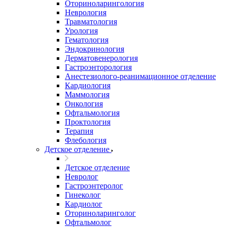
Оториноларингология
Неврология
Травматология
Урология
Гематология
Эндокринология
Дерматовенерология
Гастроэнторология
Анестезиолого-реанимационное отделение
Кардиология
Маммология
Онкология
Офтальмология
Проктология
Терапия
Флебология
Детское отделение
Детское отделение
Невролог
Гастроэнтеролог
Гинеколог
Кардиолог
Оториноларинголог
Офтальмолог