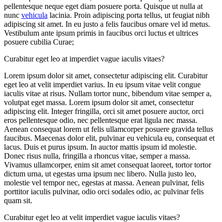
pellentesque neque eget diam posuere porta. Quisque ut nulla at
nunc
vehicula
lacinia. Proin adipiscing porta tellus, ut feugiat nibh
adipiscing sit amet. In eu justo a felis faucibus ornare vel id metus.
Vestibulum ante ipsum primis in faucibus orci luctus et ultrices
posuere cubilia Curae;
Curabitur eget leo at imperdiet vague iaculis vitaes?
Lorem ipsum dolor sit amet, consectetur adipiscing elit. Curabitur
eget leo at velit imperdiet varius. In eu ipsum vitae velit congue
iaculis vitae at risus. Nullam tortor nunc, bibendum vitae semper a,
volutpat eget massa. Lorem ipsum dolor sit amet, consectetur
adipiscing elit. Integer fringilla, orci sit amet posuere auctor, orci
eros pellentesque odio, nec pellentesque erat ligula nec massa.
Aenean consequat lorem ut felis ullamcorper posuere gravida tellus
faucibus. Maecenas dolor elit, pulvinar eu vehicula eu, consequat et
lacus. Duis et purus ipsum. In auctor mattis ipsum id molestie.
Donec risus nulla, fringilla a rhoncus vitae, semper a massa.
Vivamus ullamcorper, enim sit amet consequat laoreet, tortor tortor
dictum urna, ut egestas urna ipsum nec libero. Nulla justo leo,
molestie vel tempor nec, egestas at massa. Aenean pulvinar, felis
porttitor iaculis pulvinar, odio orci sodales odio, ac pulvinar felis
quam sit.
Curabitur eget leo at velit imperdiet vague iaculis vitaes?