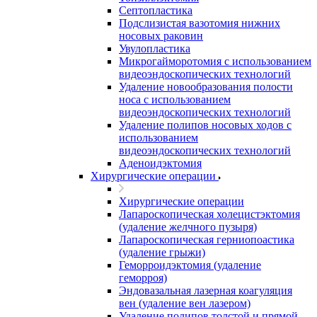
Септопластика
Подслизистая вазотомия нижних
носовых раковин
Увулопластика
Микрогайморотомия с использованием
видеоэндоскопических технологий
Удаление новообразования полости
носа с использованием
видеоэндоскопических технологий
Удаление полипов носовых ходов с
использованием
видеоэндоскопических технологий
Аденоидэктомия
Хирургические операции
Хирургические операции
Лапароскопическая холецистэктомия
(удаление желчного пузыря)
Лапароскопическая герниопоастика
(удаление грыжи)
Геморроидэктомия (удаление
геморроя)
Эндовазальная лазерная коагуляция
вен (удаление вен лазером)
Удаление полипов толстой и прямой