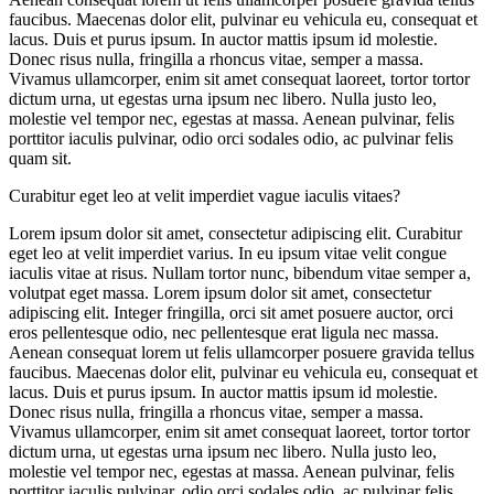
faucibus. Maecenas dolor elit, pulvinar eu vehicula eu, consequat et
lacus. Duis et purus ipsum. In auctor mattis ipsum id molestie.
Donec risus nulla, fringilla a rhoncus vitae, semper a massa.
Vivamus ullamcorper, enim sit amet consequat laoreet, tortor tortor
dictum urna, ut egestas urna ipsum nec libero. Nulla justo leo,
molestie vel tempor nec, egestas at massa. Aenean pulvinar, felis
porttitor iaculis pulvinar, odio orci sodales odio, ac pulvinar felis
quam sit.
Curabitur eget leo at velit imperdiet vague iaculis vitaes?
Lorem ipsum dolor sit amet, consectetur adipiscing elit. Curabitur
eget leo at velit imperdiet varius. In eu ipsum vitae velit congue
iaculis vitae at risus. Nullam tortor nunc, bibendum vitae semper a,
volutpat eget massa. Lorem ipsum dolor sit amet, consectetur
adipiscing elit. Integer fringilla, orci sit amet posuere auctor, orci
eros pellentesque odio, nec pellentesque erat ligula nec massa.
Aenean consequat lorem ut felis ullamcorper posuere gravida tellus
faucibus. Maecenas dolor elit, pulvinar eu vehicula eu, consequat et
lacus. Duis et purus ipsum. In auctor mattis ipsum id molestie.
Donec risus nulla, fringilla a rhoncus vitae, semper a massa.
Vivamus ullamcorper, enim sit amet consequat laoreet, tortor tortor
dictum urna, ut egestas urna ipsum nec libero. Nulla justo leo,
molestie vel tempor nec, egestas at massa. Aenean pulvinar, felis
porttitor iaculis pulvinar, odio orci sodales odio, ac pulvinar felis