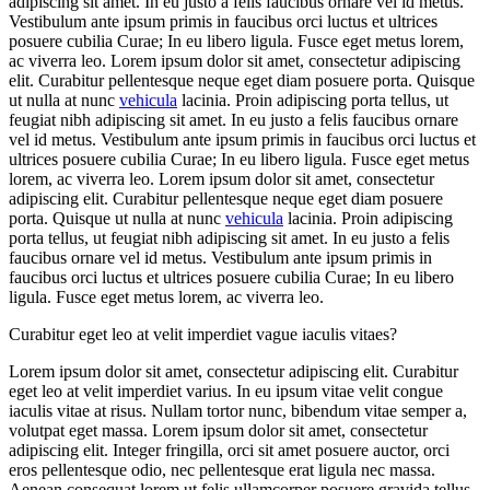
adipiscing sit amet. In eu justo a felis faucibus ornare vel id metus.
Vestibulum ante ipsum primis in faucibus orci luctus et ultrices
posuere cubilia Curae; In eu libero ligula. Fusce eget metus lorem,
ac viverra leo. Lorem ipsum dolor sit amet, consectetur adipiscing
elit. Curabitur pellentesque neque eget diam posuere porta. Quisque
ut nulla at nunc
vehicula
lacinia. Proin adipiscing porta tellus, ut
feugiat nibh adipiscing sit amet. In eu justo a felis faucibus ornare
vel id metus. Vestibulum ante ipsum primis in faucibus orci luctus et
ultrices posuere cubilia Curae; In eu libero ligula. Fusce eget metus
lorem, ac viverra leo. Lorem ipsum dolor sit amet, consectetur
adipiscing elit. Curabitur pellentesque neque eget diam posuere
porta. Quisque ut nulla at nunc
vehicula
lacinia. Proin adipiscing
porta tellus, ut feugiat nibh adipiscing sit amet. In eu justo a felis
faucibus ornare vel id metus. Vestibulum ante ipsum primis in
faucibus orci luctus et ultrices posuere cubilia Curae; In eu libero
ligula. Fusce eget metus lorem, ac viverra leo.
Curabitur eget leo at velit imperdiet vague iaculis vitaes?
Lorem ipsum dolor sit amet, consectetur adipiscing elit. Curabitur
eget leo at velit imperdiet varius. In eu ipsum vitae velit congue
iaculis vitae at risus. Nullam tortor nunc, bibendum vitae semper a,
volutpat eget massa. Lorem ipsum dolor sit amet, consectetur
adipiscing elit. Integer fringilla, orci sit amet posuere auctor, orci
eros pellentesque odio, nec pellentesque erat ligula nec massa.
Aenean consequat lorem ut felis ullamcorper posuere gravida tellus