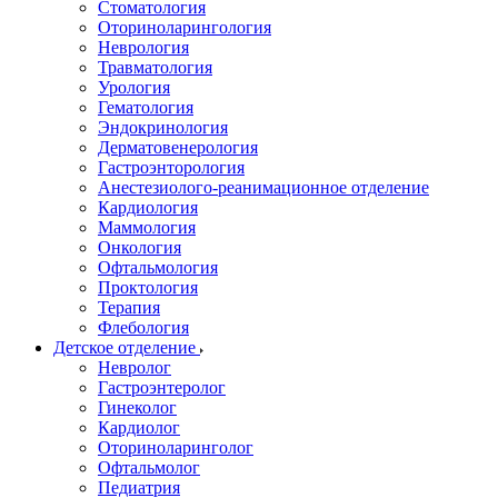
Стоматология
Оториноларингология
Неврология
Травматология
Урология
Гематология
Эндокринология
Дерматовенерология
Гастроэнторология
Анестезиолого-реанимационное отделение
Кардиология
Маммология
Онкология
Офтальмология
Проктология
Терапия
Флебология
Детское отделение
Невролог
Гастроэнтеролог
Гинеколог
Кардиолог
Оториноларинголог
Офтальмолог
Педиатрия