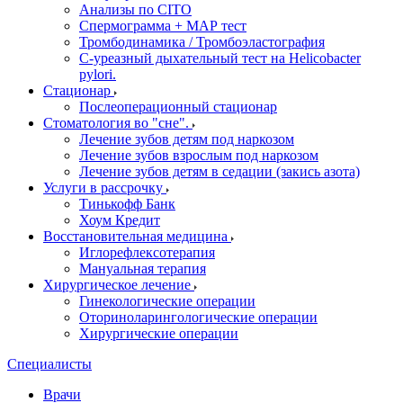
Анализы по CITO
Спермограмма + МАР тест
Тромбодинамика / Тромбоэластография
С-уреазный дыхательный тест на Helicobacter
pylori.
Стационар
Послеоперационный стационар
Стоматология во "сне".
Лечение зубов детям под наркозом
Лечение зубов взрослым под наркозом
Лечение зубов детям в седации (закись азота)
Услуги в рассрочку
Тинькофф Банк
Хоум Кредит
Восстановительная медицина
Иглорефлексотерапия
Мануальная терапия
Хирургическое лечение
Гинекологические операции
Оториноларингологические операции
Хирургические операции
Специалисты
Врачи