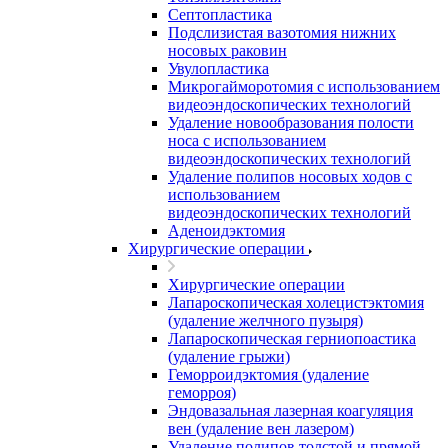
Септопластика
Подслизистая вазотомия нижних
носовых раковин
Увулопластика
Микрогайморотомия с использованием
видеоэндоскопических технологий
Удаление новообразования полости
носа с использованием
видеоэндоскопических технологий
Удаление полипов носовых ходов с
использованием
видеоэндоскопических технологий
Аденоидэктомия
Хирургические операции
Хирургические операции
Лапароскопическая холецистэктомия
(удаление желчного пузыря)
Лапароскопическая герниопоастика
(удаление грыжи)
Геморроидэктомия (удаление
геморроя)
Эндовазальная лазерная коагуляция
вен (удаление вен лазером)
Удаление полипов толстой и прямой