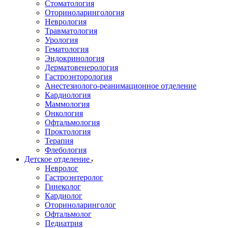
Стоматология
Оториноларингология
Неврология
Травматология
Урология
Гематология
Эндокринология
Дерматовенерология
Гастроэнторология
Анестезиолого-реанимационное отделение
Кардиология
Маммология
Онкология
Офтальмология
Проктология
Терапия
Флебология
Детское отделение
Невролог
Гастроэнтеролог
Гинеколог
Кардиолог
Оториноларинголог
Офтальмолог
Педиатрия