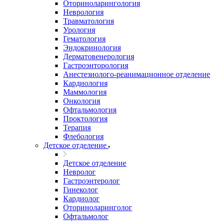
Оториноларингология
Неврология
Травматология
Урология
Гематология
Эндокринология
Дерматовенерология
Гастроэнторология
Анестезиолого-реанимационное отделение
Кардиология
Маммология
Онкология
Офтальмология
Проктология
Терапия
Флебология
Детское отделение
Детское отделение
Невролог
Гастроэнтеролог
Гинеколог
Кардиолог
Оториноларинголог
Офтальмолог