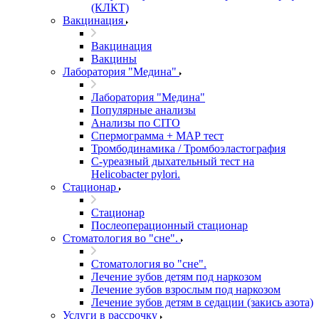
(КЛКТ)
Вакцинация
Вакцинация
Вакцины
Лаборатория "Медина"
Лаборатория "Медина"
Популярные анализы
Анализы по CITO
Спермограмма + МАР тест
Тромбодинамика / Тромбоэластография
С-уреазный дыхательный тест на
Helicobacter pylori.
Стационар
Стационар
Послеоперационный стационар
Стоматология во "сне".
Стоматология во "сне".
Лечение зубов детям под наркозом
Лечение зубов взрослым под наркозом
Лечение зубов детям в седации (закись азота)
Услуги в рассрочку