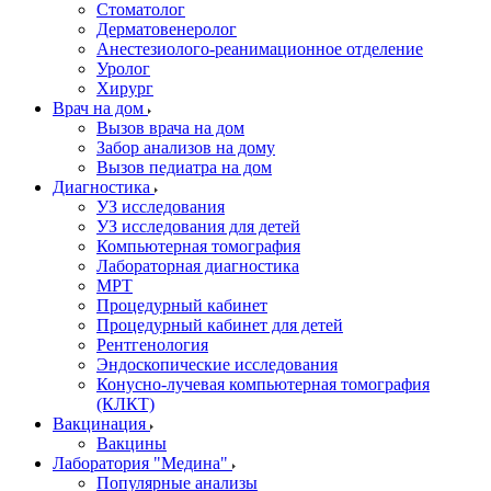
Стоматолог
Дерматовенеролог
Анестезиолого-реанимационное отделение
Уролог
Хирург
Врач на дом
Вызов врача на дом
Забор анализов на дому
Вызов педиатра на дом
Диагностика
УЗ исследования
УЗ исследования для детей
Компьютерная томография
Лабораторная диагностика
МРТ
Процедурный кабинет
Процедурный кабинет для детей
Рентгенология
Эндоскопические исследования
Конусно-лучевая компьютерная томография
(КЛКТ)
Вакцинация
Вакцины
Лаборатория "Медина"
Популярные анализы