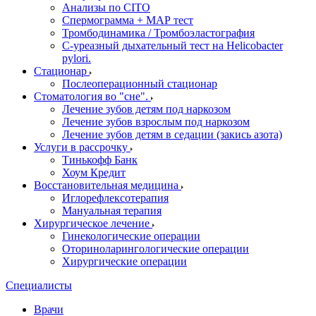
Анализы по CITO
Спермограмма + МАР тест
Тромбодинамика / Тромбоэластография
С-уреазный дыхательный тест на Helicobacter
pylori.
Стационар
Послеоперационный стационар
Стоматология во "сне".
Лечение зубов детям под наркозом
Лечение зубов взрослым под наркозом
Лечение зубов детям в седации (закись азота)
Услуги в рассрочку
Тинькофф Банк
Хоум Кредит
Восстановительная медицина
Иглорефлексотерапия
Мануальная терапия
Хирургическое лечение
Гинекологические операции
Оториноларингологические операции
Хирургические операции
Специалисты
Врачи